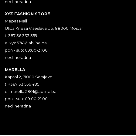
ned: neradna
XYZ FASHION STORE
Mepas Mall
Ulica Kneza Višeslava bb, 88000 Mostar
t: 387 36 333 359
e:
xyz.5741@abline.ba
pon - sub: 09:00-21:00
ned: neradna
MARELLA
Kaptol 2, 71000 Sarajevo
t: +387 33 556 485
e:
marella.5801@abline.ba
pon - sub: 09:00-21:00
ned: neradna