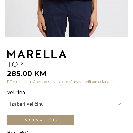
TOP
285.00 KM
PDV uključen. Cijena dostave se obračunava prilikom plaćanja.
Veličina
TABELA VELIČINA
Boja
:
Bež