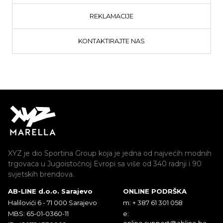
REKLAMACIJE
KONTAKTIRAJTE NAS
XYZ je dio Sportina Group koja je jedna od najvećih modnih
trgovaca u Jugoistočnoj Evropi sa više od 340 radnji i 90
svjetskih brendova.
AB-LINE d.o.o. Sarajevo
ONLINE PODRŠKA
Halilovići 6 - 71 000 Sarajevo
m: + 387 61 301 058
MBS: 65-01-0360-11
e:
online.support@abline.ba