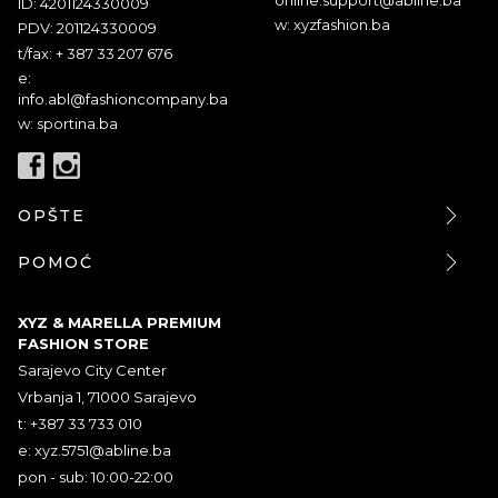
ID: 4201124330009
w: xyzfashion.ba
PDV: 201124330009
t/fax: + 387 33 207 676
e:
info.abl@fashioncompany.ba
w: sportina.ba
OPŠTE
POMOĆ
XYZ & MARELLA PREMIUM
FASHION STORE
Sarajevo City Center
Vrbanja 1, 71000 Sarajevo
t: +387 33 733 010
e:
xyz.5751@abline.ba
pon - sub: 10:00-22:00