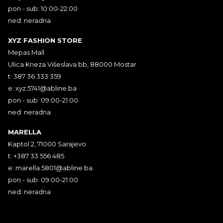
pon - sub: 10:00-22:00
ned: neradna
XYZ FASHION STORE
Mepas Mall
Ulica Kneza Višeslava bb, 88000 Mostar
t: 387 36 333 359
e:
xyz.5741@abline.ba
pon - sub: 09:00-21:00
ned: neradna
MARELLA
Kaptol 2, 71000 Sarajevo
t: +387 33 556 485
e:
marella.5801@abline.ba
pon - sub: 09:00-21:00
ned: neradna