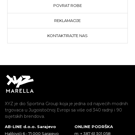
POVRAT ROBE
REKLAMACIJE
KONTAKTIRAJTE NAS
XYZ je dio Sportina Group koja je jedna od najvećih modnih
trgovaca u Jugoistočnoj Evropi sa više od 340 radnji i 90
svjetskih brendova.
AB-LINE d.o.o. Sarajevo
ONLINE PODRŠKA
Halilovići 6 - 71 000 Sarajevo
m: + 387 61 301 058