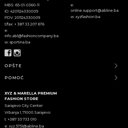
MBS: 65-01-0360-11
e:
online.support@abline.ba
ID: 4201124330009
w: xyzfashion.ba
PDV: 201124330009
t/fax: + 387 33 207 676
e:
info.abl@fashioncompany.ba
w: sportina.ba
OPŠTE
POMOĆ
XYZ & MARELLA PREMIUM
FASHION STORE
Sarajevo City Center
Vrbanja 1, 71000 Sarajevo
t: +387 33 733 010
e:
xyz.5751@abline.ba