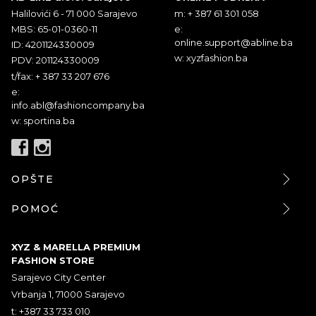
Halilovići 6 - 71 000 Sarajevo
m: + 387 61 301 058
MBS: 65-01-0360-11
e:
online.support@abline.ba
ID: 4201124330009
w: xyzfashion.ba
PDV: 201124330009
t/fax: + 387 33 207 676
e:
info.abl@fashioncompany.ba
w: sportina.ba
OPŠTE
POMOĆ
XYZ & MARELLA PREMIUM
FASHION STORE
Sarajevo City Center
Vrbanja 1, 71000 Sarajevo
t: +387 33 733 010