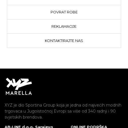
POVRAT ROBE
REKLAMACIJE
KONTAKTIRAJTE NAS
XYZ je dio Sportina Group koja je jedna od najvećih modnih
trgovaca u Jugoistočnoj Evropi sa više od 340 radnji i 90
svjetskih brendova.
AB-LINE d.o.o. Sarajevo
ONLINE PODRŠKA