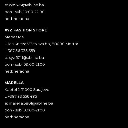
e:
xyz.5751@abline.ba
pon - sub: 10:00-22:00
ned: neradna
XYZ FASHION STORE
Mepas Mall
Ulica Kneza Višeslava bb, 88000 Mostar
t: 387 36 333 359
e:
xyz.5741@abline.ba
pon - sub: 09:00-21:00
ned: neradna
MARELLA
Kaptol 2, 71000 Sarajevo
t: +387 33 556 485
e:
marella.5801@abline.ba
pon - sub: 09:00-21:00
ned: neradna