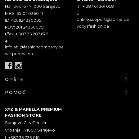
Halilovići 6 - 71 000 Sarajevo
m: + 387 61 301 058
MBS: 65-01-0360-11
e:
online.support@abline.ba
ID: 4201124330009
w: xyzfashion.ba
PDV: 201124330009
t/fax: + 387 33 207 676
e:
info.abl@fashioncompany.ba
w: sportina.ba
OPŠTE
POMOĆ
XYZ & MARELLA PREMIUM
FASHION STORE
Sarajevo City Center
Vrbanja 1, 71000 Sarajevo
t: +387 33 733 010