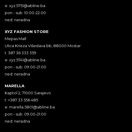
e:
xyz.5751@abline.ba
pon - sub: 10:00-22:00
ned: neradna
XYZ FASHION STORE
Mepas Mall
Ulica Kneza Višeslava bb, 88000 Mostar
t: 387 36 333 359
e:
xyz.5741@abline.ba
pon - sub: 09:00-21:00
ned: neradna
MARELLA
Kaptol 2, 71000 Sarajevo
t: +387 33 556 485
e:
marella.5801@abline.ba
pon - sub: 09:00-21:00
ned: neradna