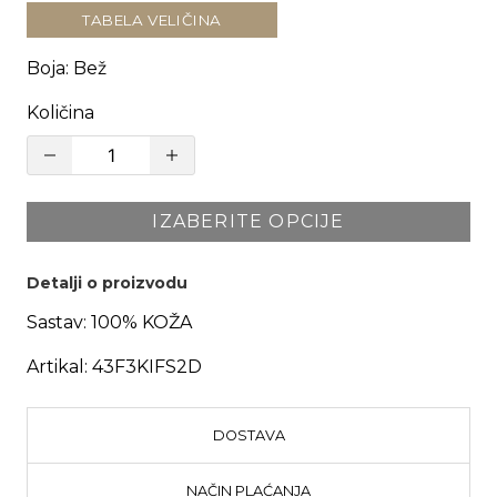
TABELA VELIČINA
Boja
:
Bež
Količina
IZABERITE OPCIJE
Detalji o proizvodu
Sastav:
100% KOŽA
Artikal:
43F3KIFS2D
DOSTAVA
NAČIN PLAĆANJA