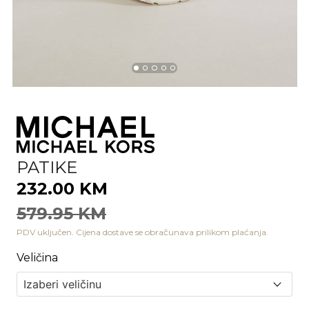
PATIKE
232.00 KM
579.95 KM
PDV uključen. Cijena dostave se obračunava prilikom plaćanja.
Veličina