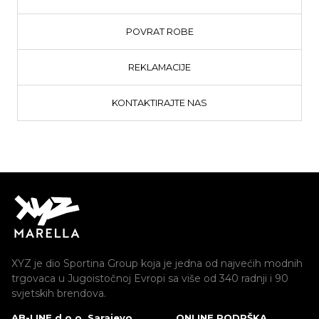
POVRAT ROBE
REKLAMACIJE
KONTAKTIRAJTE NAS
XYZ je dio Sportina Group koja je jedna od najvećih modnih
trgovaca u Jugoistočnoj Evropi sa više od 340 radnji i 90
svjetskih brendova.
AB-LINE d.o.o. Sarajevo
ONLINE PODRŠKA