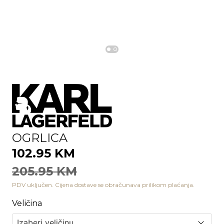
OGRLICA
102.95 KM
205.95 KM
PDV uključen. Cijena dostave se obračunava prilikom plaćanja.
Veličina