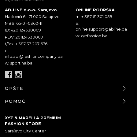
AB-LINE d.o.o. Sarajevo
ONLINE PODRŠKA
Halilovići 6 - 71 000 Sarajevo
m: + 387 61 301 058
MBS: 65-01-0360-11
e:
online.support@abline.ba
ID: 4201124330009
w: xyzfashion.ba
PDV: 201124330009
t/fax: + 387 33 207 676
e:
info.abl@fashioncompany.ba
w: sportina.ba
OPŠTE
POMOĆ
XYZ & MARELLA PREMIUM
FASHION STORE
Sarajevo City Center