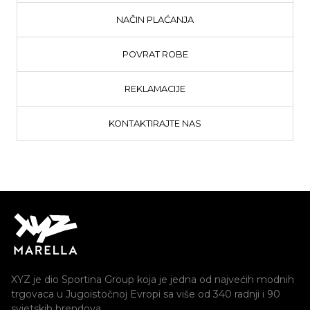
NAČIN PLAĆANJA
POVRAT ROBE
REKLAMACIJE
KONTAKTIRAJTE NAS
XYZ je dio Sportina Group koja je jedna od najvećih modnih
trgovaca u Jugoistočnoj Evropi sa više od 340 radnji i 90
svjetskih brendova.