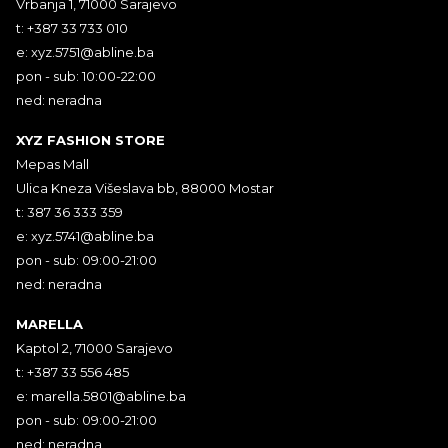
Vrbanja 1, 71000 Sarajevo
t: +387 33 733 010
e:
xyz.5751@abline.ba
pon - sub: 10:00-22:00
ned: neradna
XYZ FASHION STORE
Mepas Mall
Ulica Kneza Višeslava bb, 88000 Mostar
t: 387 36 333 359
e:
xyz.5741@abline.ba
pon - sub: 09:00-21:00
ned: neradna
MARELLA
Kaptol 2, 71000 Sarajevo
t: +387 33 556 485
e:
marella.5801@abline.ba
pon - sub: 09:00-21:00
ned: neradna