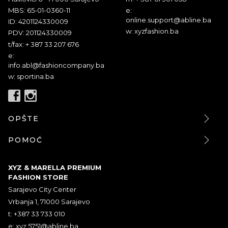
MBS: 65-01-0360-11
e:
online.support@abline.ba
ID: 4201124330009
w: xyzfashion.ba
PDV: 201124330009
t/fax: + 387 33 207 676
e:
info.abl@fashioncompany.ba
w: sportina.ba
OPŠTE
POMOĆ
XYZ & MARELLA PREMIUM
FASHION STORE
Sarajevo City Center
Vrbanja 1, 71000 Sarajevo
t: +387 33 733 010
e:
xyz.5751@abline.ba