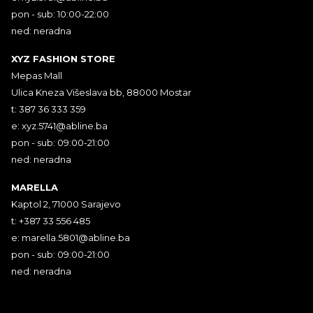
pon - sub: 10:00-22:00
ned: neradna
XYZ FASHION STORE
Mepas Mall
Ulica Kneza Višeslava bb, 88000 Mostar
t: 387 36 333 359
e:
xyz.5741@abline.ba
pon - sub: 09:00-21:00
ned: neradna
MARELLA
Kaptol 2, 71000 Sarajevo
t: +387 33 556 485
e:
marella.5801@abline.ba
pon - sub: 09:00-21:00
ned: neradna