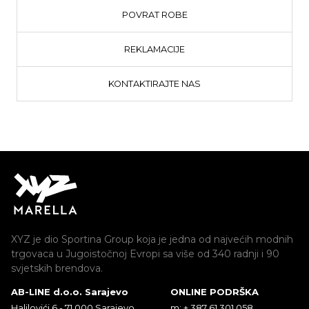
POVRAT ROBE
REKLAMACIJE
KONTAKTIRAJTE NAS
XYZ je dio Sportina Group koja je jedna od najvećih modnih
trgovaca u Jugoistočnoj Evropi sa više od 340 radnji i 90
svjetskih brendova.
AB-LINE d.o.o. Sarajevo
ONLINE PODRŠKA
Halilovići 6 - 71 000 Sarajevo
m: + 387 61 301 058