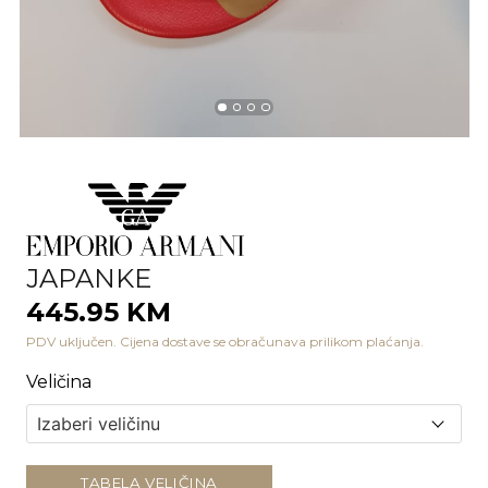
JAPANKE
445.95 KM
PDV uključen. Cijena dostave se obračunava prilikom plaćanja.
Veličina
TABELA VELIČINA