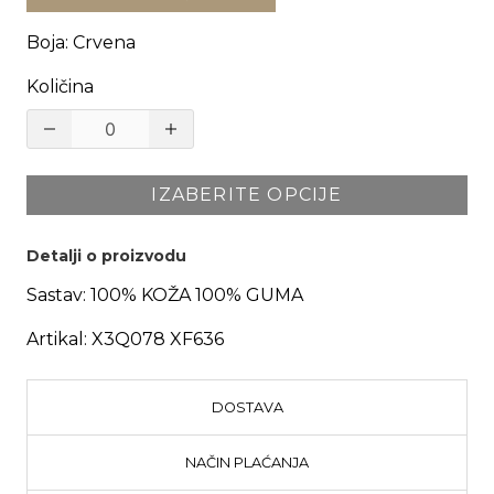
Boja
:
Crvena
Količina
IZABERITE OPCIJE
Detalji o proizvodu
Sastav:
100% KOŽA 100% GUMA
Artikal:
X3Q078 XF636
DOSTAVA
NAČIN PLAĆANJA