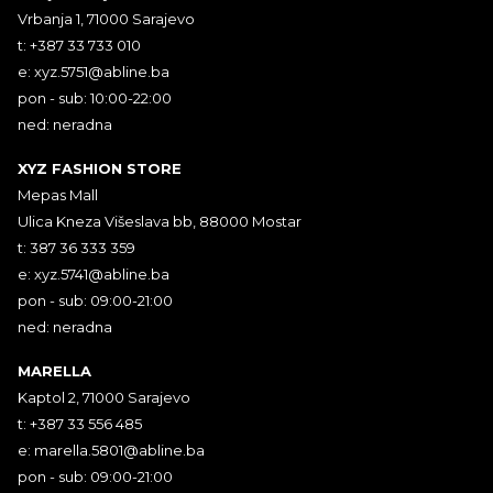
Vrbanja 1, 71000 Sarajevo
t: +387 33 733 010
e:
xyz.5751@abline.ba
pon - sub: 10:00-22:00
ned: neradna
XYZ FASHION STORE
Mepas Mall
Ulica Kneza Višeslava bb, 88000 Mostar
t: 387 36 333 359
e:
xyz.5741@abline.ba
pon - sub: 09:00-21:00
ned: neradna
MARELLA
Kaptol 2, 71000 Sarajevo
t: +387 33 556 485
e:
marella.5801@abline.ba
pon - sub: 09:00-21:00