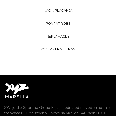
NAČIN PLAĆANJA
POVRAT ROBE
REKLAMACIJE
KONTAKTIRAJTE NAS
XYZ je dio Sportina Group koja je jedna od najvećih modnih
trgovaca u Jugoistočnoj Evropi sa više od 340 radnji i 90