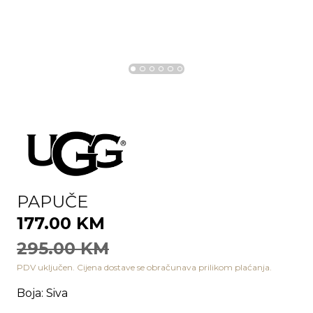
PAPUČE
177.00 KM
295.00 KM
PDV uključen. Cijena dostave se obračunava prilikom plaćanja.
Boja
:
Siva