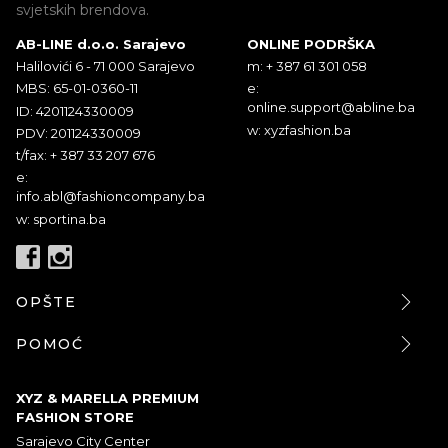
svjetskih brendova.
AB-LINE d.o.o. Sarajevo
ONLINE PODRŠKA
Halilovići 6 - 71 000 Sarajevo
m: + 387 61 301 058
MBS: 65-01-0360-11
e:
online.support@abline.ba
ID: 4201124330009
w: xyzfashion.ba
PDV: 201124330009
t/fax: + 387 33 207 676
e:
info.abl@fashioncompany.ba
w: sportina.ba
OPŠTE
POMOĆ
XYZ & MARELLA PREMIUM
FASHION STORE
Sarajevo City Center