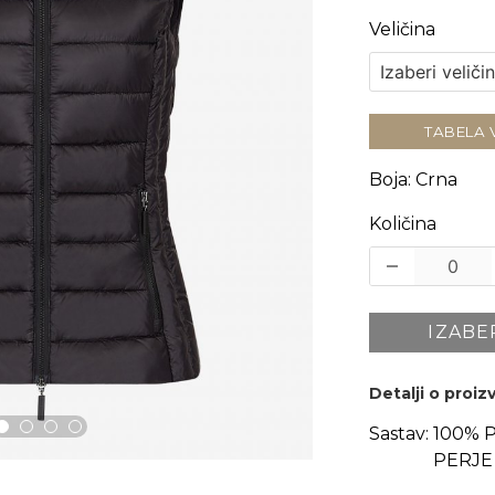
Veličina
TABELA 
Boja
:
Crna
Količina
IZABE
Detalji o proi
Sastav:
100% 
PERJE