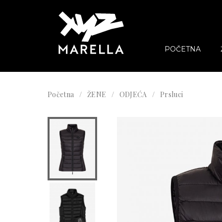
POČETNA
Početna
ŽENE
ODJEĆA
Prsluci