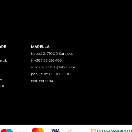
ORE
MARELLA
Kaptol 2, 71000 Sarajevo
a bb,
t: +387 33 556 485
e:
marella.5801@abline.ba
pon - sub: 09:00-21:00
ba
ned: neradna
1:00