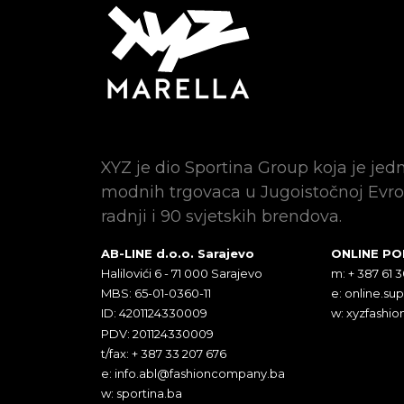
XYZ je dio Sportina Group koja je jed
modnih trgovaca u Jugoistočnoj Evro
radnji i 90 svjetskih brendova.
AB-LINE d.o.o. Sarajevo
ONLINE P
Halilovići 6 - 71 000 Sarajevo
m: + 387 61 
MBS: 65-01-0360-11
e:
online.su
ID: 4201124330009
w: xyzfashio
PDV: 201124330009
t/fax: + 387 33 207 676
e:
info.abl@fashioncompany.ba
w: sportina.ba