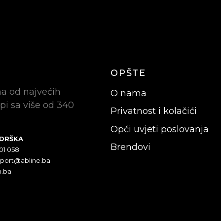
OPŠTE
na od najvećih
O nama
pi sa više od 340
Privatnost i kolačići
Opći uvjeti poslovanja
ODRŠKA
Brendovi
301 058
pport@abline.ba
n.ba