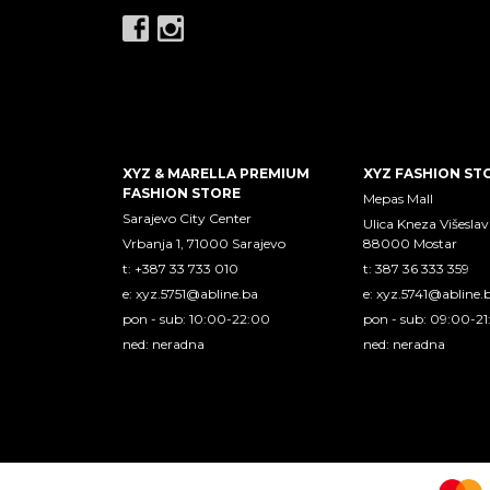
XYZ & MARELLA PREMIUM
XYZ FASHION ST
FASHION STORE
Mepas Mall
Sarajevo City Center
Ulica Kneza Višeslav
Vrbanja 1, 71000 Sarajevo
88000 Mostar
t: +387 33 733 010
t: 387 36 333 359
e:
xyz.5751@abline.ba
e:
xyz.5741@abline.
pon - sub: 10:00-22:00
pon - sub: 09:00-2
ned: neradna
ned: neradna