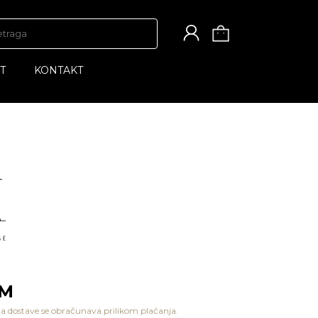
T
KONTAKT
KM
a dostave se obračunava prilikom plaćanja.