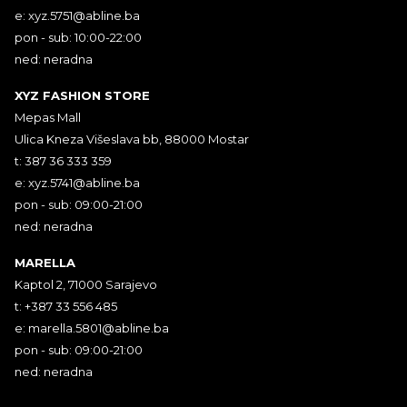
e:
xyz.5751@abline.ba
pon - sub: 10:00-22:00
ned: neradna
XYZ FASHION STORE
Mepas Mall
Ulica Kneza Višeslava bb, 88000 Mostar
t: 387 36 333 359
e:
xyz.5741@abline.ba
pon - sub: 09:00-21:00
ned: neradna
MARELLA
Kaptol 2, 71000 Sarajevo
t: +387 33 556 485
e:
marella.5801@abline.ba
pon - sub: 09:00-21:00
ned: neradna