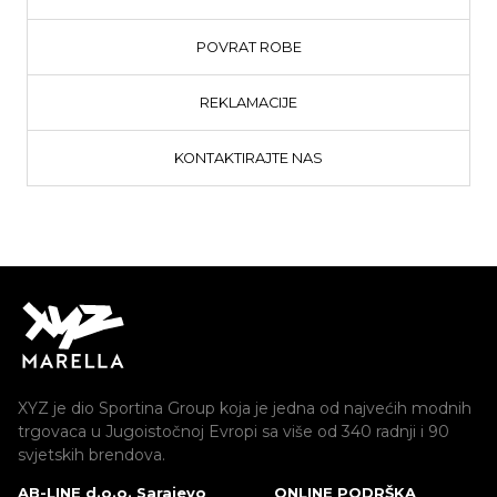
POVRAT ROBE
REKLAMACIJE
KONTAKTIRAJTE NAS
XYZ je dio Sportina Group koja je jedna od najvećih modnih
trgovaca u Jugoistočnoj Evropi sa više od 340 radnji i 90
svjetskih brendova.
AB-LINE d.o.o. Sarajevo
ONLINE PODRŠKA