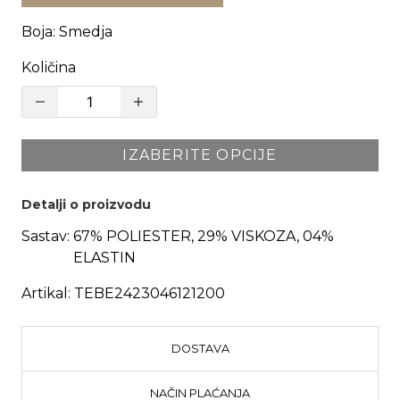
Boja
:
Smedja
Količina
IZABERITE OPCIJE
Detalji o proizvodu
Sastav:
67% POLIESTER, 29% VISKOZA, 04%
ELASTIN
Artikal:
TEBE2423046121200
DOSTAVA
NAČIN PLAĆANJA