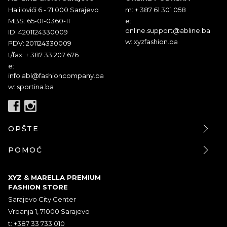
Halilovići 6 - 71 000 Sarajevo
m: + 387 61 301 058
MBS: 65-01-0360-11
e:
online.support@abline.ba
ID: 4201124330009
w: xyzfashion.ba
PDV: 201124330009
t/fax: + 387 33 207 676
e:
info.abl@fashioncompany.ba
w: sportina.ba
OPŠTE
POMOĆ
XYZ & MARELLA PREMIUM
FASHION STORE
Sarajevo City Center
Vrbanja 1, 71000 Sarajevo
t: +387 33 733 010