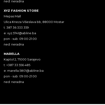
ned: neradna
XYZ FASHION STORE
Mepas Mall
Ulica Kneza Višeslava bb, 88000 Mostar
t: 387 36 333 359
e:
xyz.5741@abline.ba
pon - sub: 09:00-21:00
ned: neradna
MARELLA
Kaptol 2, 71000 Sarajevo
t: +387 33 556 485
e:
marella.5801@abline.ba
pon - sub: 09:00-21:00
ned: neradna