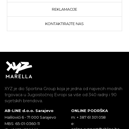
REKLAMACIJE
KONTAKTIRAJTE NAS
XYZ je dio Sportina Group koja je jedna od najvećih modnih
trgovaca u Jugoistočnoj Evropi sa više od 340 radnji i 90
svjetskih brendova.
AB-LINE d.o.o. Sarajevo
ONLINE PODRŠKA
Halilovići 6 - 71 000 Sarajevo
m: + 387 61 301 058
MBS: 65-01-0360-11
e:
online.support@abline.ba