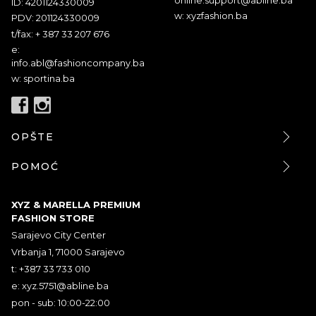
ID: 4201124330009
w: xyzfashion.ba
PDV: 201124330009
t/fax: + 387 33 207 676
e:
info.abl@fashioncompany.ba
w: sportina.ba
OPŠTE
POMOĆ
XYZ & MARELLA PREMIUM
FASHION STORE
Sarajevo City Center
Vrbanja 1, 71000 Sarajevo
t: +387 33 733 010
e:
xyz.5751@abline.ba
pon - sub: 10:00-22:00