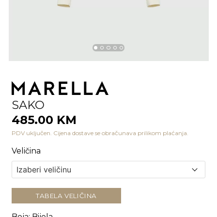
SAKO
485.00 KM
PDV uključen. Cijena dostave se obračunava prilikom plaćanja.
Veličina
TABELA VELIČINA
Boja
:
Bijela