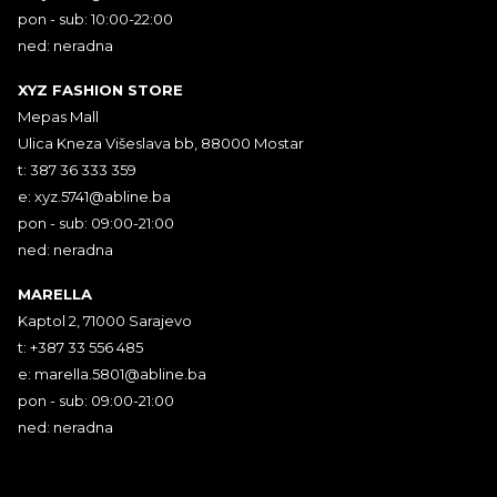
pon - sub: 10:00-22:00
ned: neradna
XYZ FASHION STORE
Mepas Mall
Ulica Kneza Višeslava bb, 88000 Mostar
t: 387 36 333 359
e:
xyz.5741@abline.ba
pon - sub: 09:00-21:00
ned: neradna
MARELLA
Kaptol 2, 71000 Sarajevo
t: +387 33 556 485
e:
marella.5801@abline.ba
pon - sub: 09:00-21:00
ned: neradna