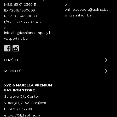
MBS: 65-01-0360-11
e:
online.support@abline.ba
ID: 4201124330009
w: xyzfashion.ba
PDV: 201124330009
t/fax: + 387 33 207 676
e:
info.abl@fashioncompany.ba
w: sportina.ba
OPŠTE
POMOĆ
XYZ & MARELLA PREMIUM
FASHION STORE
Sarajevo City Center
Vrbanja 1, 71000 Sarajevo
t: +387 33 733 010
e:
xyz.5751@abline.ba