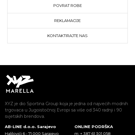
POVRAT ROBE
REKLAMACIJE
KONTAKTIRAJTE NAS
XYZ je dio Sportina Group koja je jedna od najvećih modnih
trgovaca u Jugoistočnoj Evropi sa više od 340 radnji i 90
svjetskih brendova.
AB-LINE d.o.o. Sarajevo
ONLINE PODRŠKA
Halilovići 6 - 71 000 Sarajevo
m: + 387 61 301 058