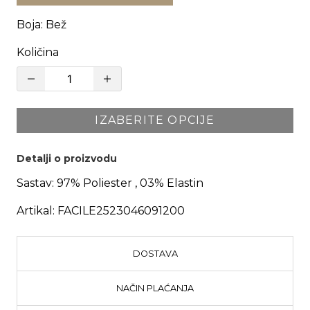
Boja
:
Bež
Količina
IZABERITE OPCIJE
Detalji o proizvodu
Sastav:
97% Poliester , 03% Elastin
Artikal:
FACILE2523046091200
DOSTAVA
NAČIN PLAĆANJA