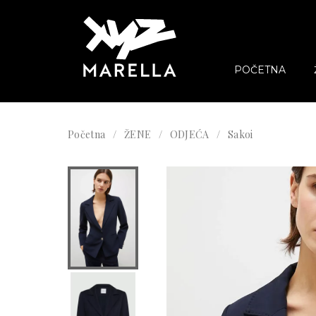
POČETNA
Početna
ŽENE
ODJEĆA
Sakoi