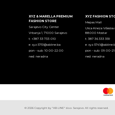
XYZ & MARELLA PREMIUM
XYZ FASHION ST
FASHION STORE
Mepas Mall
Sarajevo City Center
Ulica Kneza Višeslav
Vrbanja 1, 71000 Sarajevo
88000 Mostar
t: +387 33 733 010
t: 387 36 333 359
e:
xyz.5751@abline.ba
e:
xyz.5741@abline.
pon - sub: 10:00-22:00
pon - sub: 09:00-2
ned: neradna
ned: neradna
©
2026
Copyright by "AB-LINE" d.o.o. Sarajevo. All rights reserved.