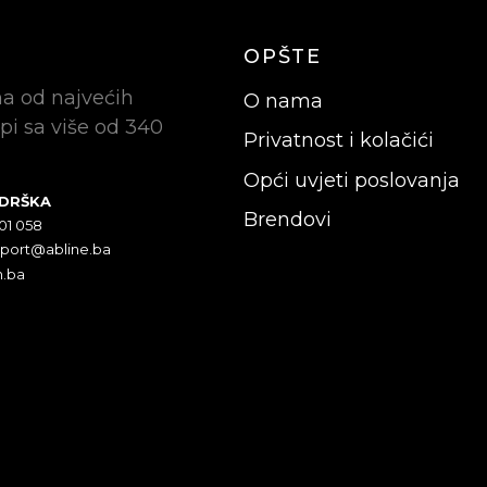
OPŠTE
na od najvećih
O nama
pi sa više od 340
Privatnost i kolačići
Opći uvjeti poslovanja
ODRŠKA
Brendovi
301 058
pport@abline.ba
n.ba