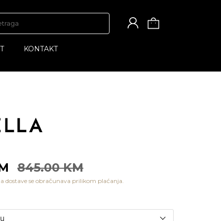
T
KONTAKT
KM
845.00 KM
a dostave se obračunava prilikom plaćanja.