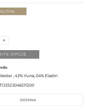
VELIČINA
RITE OPCIJE
zvodu
liester , 43% Vuna, 04% Elastin
TO2523046211200
DOSTAVA