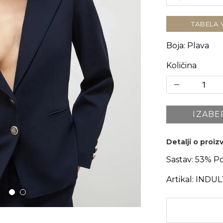
TABELA 
Boja
:
Plava
Količina
IZABE
Detalji o proi
Sastav:
53% Po
Artikal:
INDUL