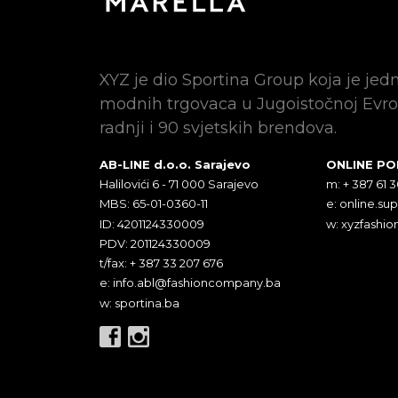
XYZ je dio Sportina Group koja je jed
modnih trgovaca u Jugoistočnoj Evro
radnji i 90 svjetskih brendova.
AB-LINE d.o.o. Sarajevo
ONLINE P
Halilovići 6 - 71 000 Sarajevo
m: + 387 61 
MBS: 65-01-0360-11
e:
online.su
ID: 4201124330009
w: xyzfashio
PDV: 201124330009
t/fax: + 387 33 207 676
e:
info.abl@fashioncompany.ba
w: sportina.ba