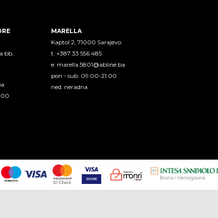
ORE
MARELLA
Kaptol 2, 71000 Sarajevo
a bb,
t: +387 33 556 485
e:
marella.5801@abline.ba
pon - sub: 09:00-21:00
ba
ned: neradna
1:00