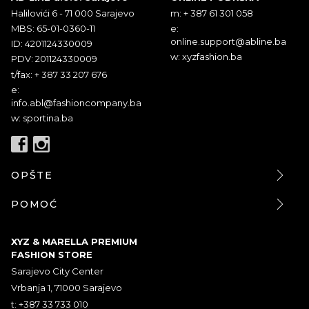
Halilovići 6 - 71 000 Sarajevo
m: + 387 61 301 058
MBS: 65-01-0360-11
e:
online.support@abline.ba
ID: 4201124330009
w: xyzfashion.ba
PDV: 201124330009
t/fax: + 387 33 207 676
e:
info.abl@fashioncompany.ba
w: sportina.ba
OPŠTE
POMOĆ
XYZ & MARELLA PREMIUM
FASHION STORE
Sarajevo City Center
Vrbanja 1, 71000 Sarajevo
t: +387 33 733 010