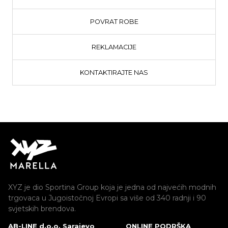
POVRAT ROBE
REKLAMACIJE
KONTAKTIRAJTE NAS
XYZ je dio Sportina Group koja je jedna od najvećih modnih
trgovaca u Jugoistočnoj Evropi sa više od 340 radnji i 90
svjetskih brendova.
AB-LINE d.o.o. Sarajevo
ONLINE PODRŠKA