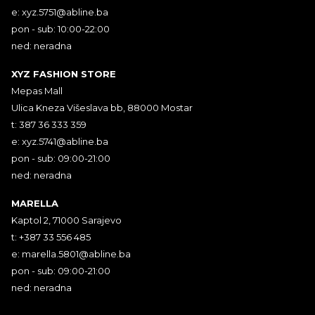
e:
xyz.5751@abline.ba
pon - sub: 10:00-22:00
ned: neradna
XYZ FASHION STORE
Mepas Mall
Ulica Kneza Višeslava bb, 88000 Mostar
t: 387 36 333 359
e:
xyz.5741@abline.ba
pon - sub: 09:00-21:00
ned: neradna
MARELLA
Kaptol 2, 71000 Sarajevo
t: +387 33 556 485
e:
marella.5801@abline.ba
pon - sub: 09:00-21:00
ned: neradna