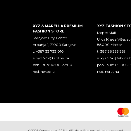
XYZ & MARELLA PREMIUM
XYZ FASHION ST
FASHION STORE
Mepas Mall
Sarajevo City Center
Ulica Kneza Višeslav
Vrbanja 1, 71000 Sarajevo
88000 Mostar
t: +387 33 733 010
t: 387 36 333 359
e:
xyz.5751@abline.ba
e:
xyz.5741@abline.
pon - sub: 10:00-22:00
pon - sub: 09:00-2
ned: neradna
ned: neradna
©
2026
Copyright by "AB-LINE" d.o.o. Sarajevo. All rights reserved.