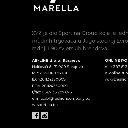
XYZ je dio Sportina Group koja je jed
modnih trgovaca u Jugoistočnoj Evro
radnji i 90 svjetskih brendova.
AB-LINE d.o.o. Sarajevo
ONLINE P
Halilovići 6 - 71 000 Sarajevo
m: + 387 61 
MBS: 65-01-0360-11
e:
online.su
ID: 4201124330009
w: xyzfashio
PDV: 201124330009
t/fax: + 387 33 207 676
e:
info.abl@fashioncompany.ba
w: sportina.ba