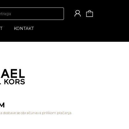
T
KONTAKT
KM
a dostave se obračunava prilikom plaćanja.