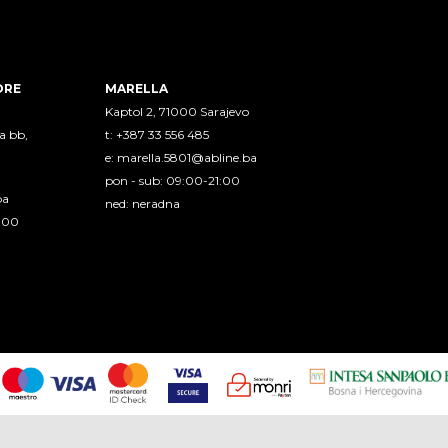
ORE
MARELLA
Kaptol 2, 71000 Sarajevo
a bb,
t: +387 33 556 485
e:
marella.5801@abline.ba
pon - sub: 09:00-21:00
ba
ned: neradna
1:00