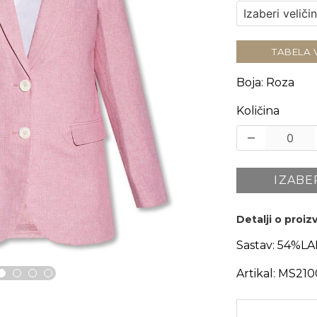
TABELA 
Boja
:
Roza
Količina
IZABE
Detalji o proi
Sastav:
54%LA
Artikal:
MS210