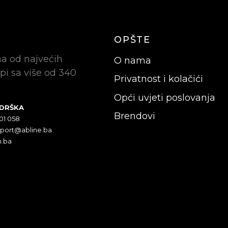
OPŠTE
na od najvećih
O nama
pi sa više od 340
Privatnost i kolačići
Opći uvjeti poslovanja
ODRŠKA
Brendovi
301 058
pport@abline.ba
n.ba