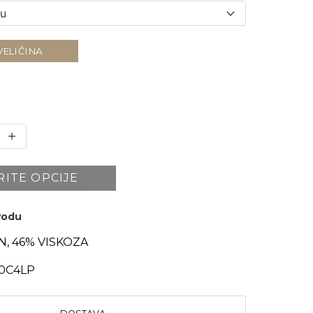
VELIČINA
RITE OPCIJE
zvodu
N, 46% VISKOZA
0C4LP