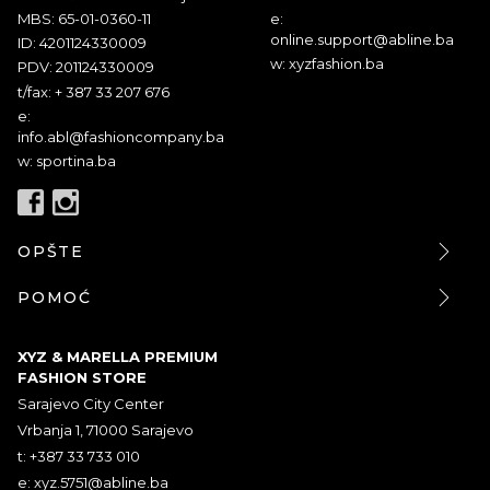
MBS: 65-01-0360-11
e:
online.support@abline.ba
ID: 4201124330009
w: xyzfashion.ba
PDV: 201124330009
t/fax: + 387 33 207 676
e:
info.abl@fashioncompany.ba
w: sportina.ba
OPŠTE
POMOĆ
XYZ & MARELLA PREMIUM
FASHION STORE
Sarajevo City Center
Vrbanja 1, 71000 Sarajevo
t: +387 33 733 010
e:
xyz.5751@abline.ba