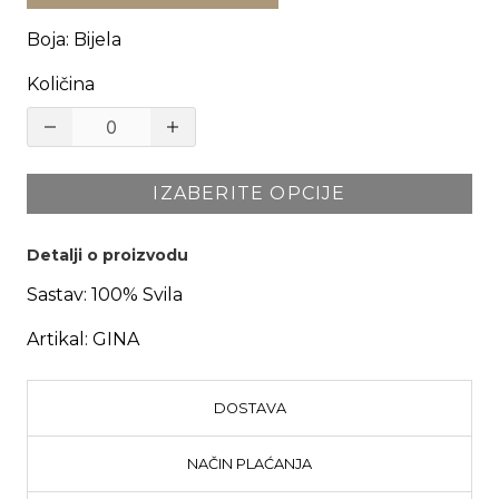
Boja
:
Bijela
Količina
IZABERITE OPCIJE
Detalji o proizvodu
Sastav:
100% Svila
Artikal:
GINA
DOSTAVA
NAČIN PLAĆANJA