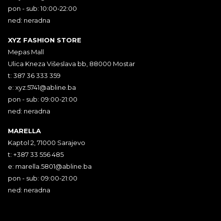
pon - sub: 10:00-22:00
ned: neradna
XYZ FASHION STORE
Mepas Mall
Ulica Kneza Višeslava bb, 88000 Mostar
t: 387 36 333 359
e:
xyz.5741@abline.ba
pon - sub: 09:00-21:00
ned: neradna
MARELLA
Kaptol 2, 71000 Sarajevo
t: +387 33 556 485
e:
marella.5801@abline.ba
pon - sub: 09:00-21:00
ned: neradna