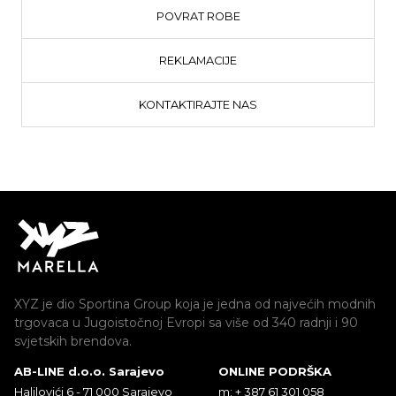
POVRAT ROBE
REKLAMACIJE
KONTAKTIRAJTE NAS
XYZ je dio Sportina Group koja je jedna od najvećih modnih
trgovaca u Jugoistočnoj Evropi sa više od 340 radnji i 90
svjetskih brendova.
AB-LINE d.o.o. Sarajevo
ONLINE PODRŠKA
Halilovići 6 - 71 000 Sarajevo
m: + 387 61 301 058