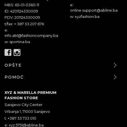
MBS: 65-01-0360-11
e:
online.support@abline.ba
ID: 4201124330009
w: xyzfashion.ba
PDV: 201124330009
t/fax: + 387 33 207 676
e:
info.abl@fashioncompany.ba
w: sportina.ba
OPŠTE
POMOĆ
XYZ & MARELLA PREMIUM
FASHION STORE
Sarajevo City Center
Vrbanja 1, 71000 Sarajevo
t: +387 33 733 010
e:
xyz.5751@abline.ba