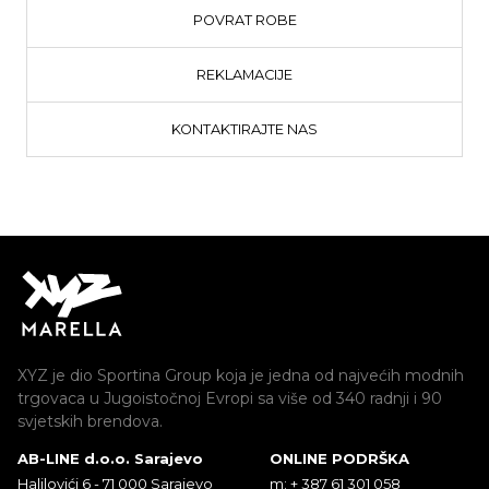
POVRAT ROBE
REKLAMACIJE
KONTAKTIRAJTE NAS
XYZ je dio Sportina Group koja je jedna od najvećih modnih
trgovaca u Jugoistočnoj Evropi sa više od 340 radnji i 90
svjetskih brendova.
AB-LINE d.o.o. Sarajevo
ONLINE PODRŠKA
Halilovići 6 - 71 000 Sarajevo
m: + 387 61 301 058