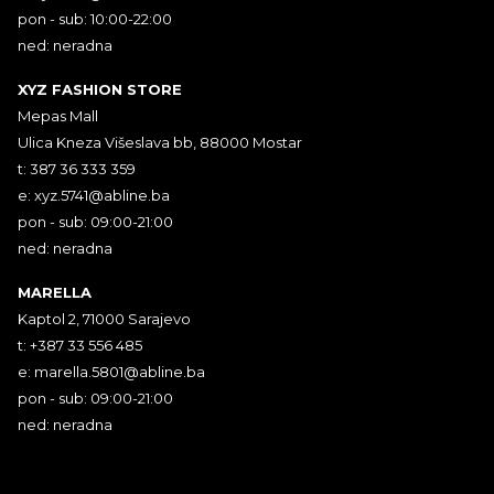
pon - sub: 10:00-22:00
ned: neradna
XYZ FASHION STORE
Mepas Mall
Ulica Kneza Višeslava bb, 88000 Mostar
t: 387 36 333 359
e:
xyz.5741@abline.ba
pon - sub: 09:00-21:00
ned: neradna
MARELLA
Kaptol 2, 71000 Sarajevo
t: +387 33 556 485
e:
marella.5801@abline.ba
pon - sub: 09:00-21:00
ned: neradna