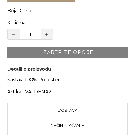
Boja
:
Crna
Količina
IZABERITE OPCIJE
Detalji o proizvodu
Sastav:
100% Poliester
Artikal:
VALDENA2
DOSTAVA
NAČIN PLAĆANJA