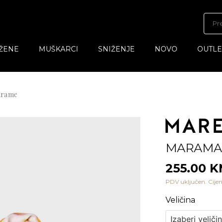
ŽENE
MUŠKARCI
SNIŽENJE
NOVO
OUTLE
marame
MARAMA
255.00 
PDV uključen. Cijen
Veličina