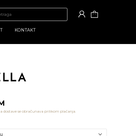
T
KONTAKT
KM
a dostave se obračunava prilikom plaćanja.