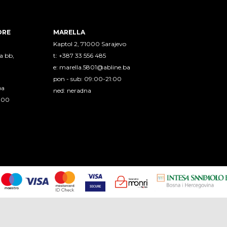
ORE
MARELLA
Kaptol 2, 71000 Sarajevo
a bb,
t: +387 33 556 485
e:
marella.5801@abline.ba
pon - sub: 09:00-21:00
ba
ned: neradna
1:00