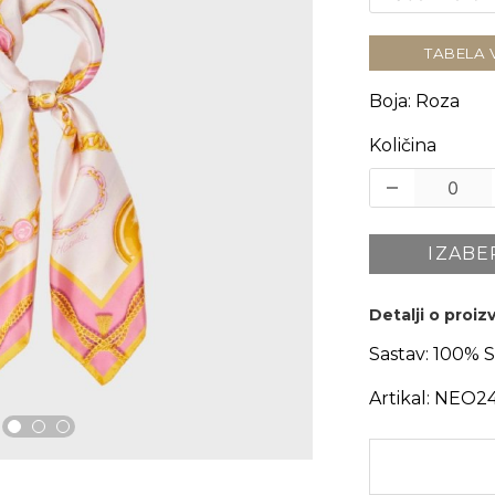
TABELA 
Boja
:
Roza
Količina
IZABE
Detalji o proi
Sastav:
100% S
Artikal:
NEO24