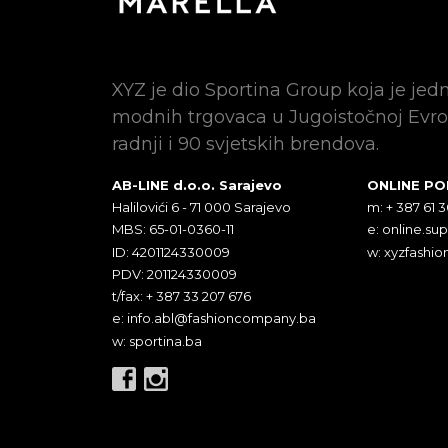
XYZ je dio Sportina Group koja je jed
modnih trgovaca u Jugoistočnoj Evro
radnji i 90 svjetskih brendova.
AB-LINE d.o.o. Sarajevo
ONLINE P
Halilovići 6 - 71 000 Sarajevo
m: + 387 61 
MBS: 65-01-0360-11
e:
online.su
ID: 4201124330009
w: xyzfashio
PDV: 201124330009
t/fax: + 387 33 207 676
e:
info.abl@fashioncompany.ba
w: sportina.ba