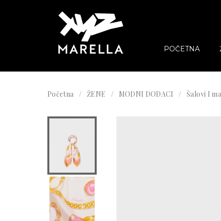
POČETNA
Početna
ŽENE
MODNI DODACI
Šalovi I 