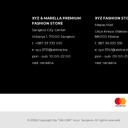
XYZ & MARELLA PREMIUM
XYZ FASHION ST
FASHION STORE
Mepas Mall
Sarajevo City Center
Ulica Kneza Višeslav
Vrbanja 1, 71000 Sarajevo
88000 Mostar
t: +387 33 733 010
t: 387 36 333 359
e:
xyz.5751@abline.ba
e:
xyz.5741@abline.
pon - sub: 10:00-22:00
pon - sub: 09:00-2
ned: neradna
ned: neradna
©
2026
Copyright by "AB-LINE" d.o.o. Sarajevo. All rights reserved.