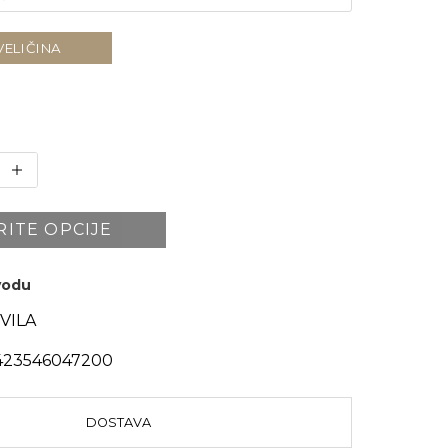
VELIČINA
RITE OPCIJE
zvodu
VILA
23546047200
DOSTAVA