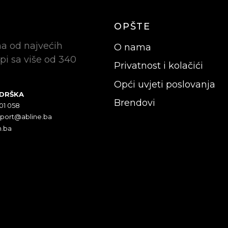
OPŠTE
na od najvećih
O nama
pi sa više od 340
Privatnost i kolačići
Opći uvjeti poslovanja
ODRŠKA
Brendovi
301 058
pport@abline.ba
n.ba