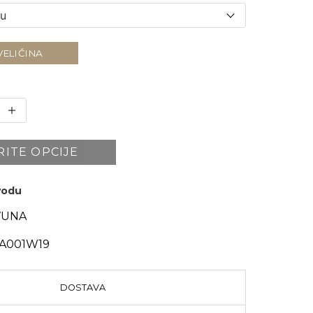
VELIČINA
RITE OPCIJE
zvodu
VUNA
A001W19
DOSTAVA