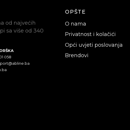
OPŠTE
na od najvećih
O nama
pi sa više od 340
Privatnost i kolačići
Opći uvjeti poslovanja
ODRŠKA
Brendovi
301 058
pport@abline.ba
n.ba