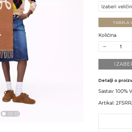
TABELA 
Količina
IZABE
Detalji o proi
Sastav:
100% 
Artikal:
2F5RR