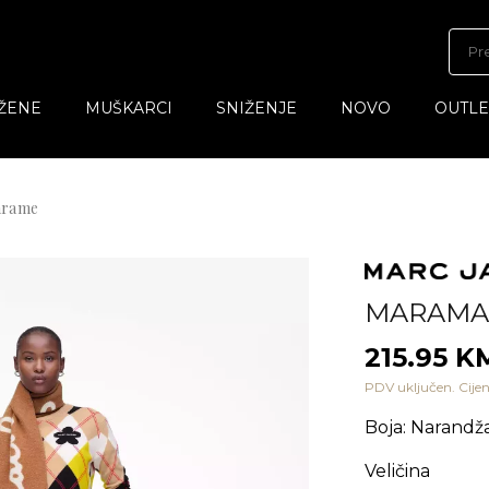
ŽENE
MUŠKARCI
SNIŽENJE
NOVO
OUTLE
marame
MARAMA
215.95 K
PDV uključen. Cijen
Boja
:
Narandža
Veličina