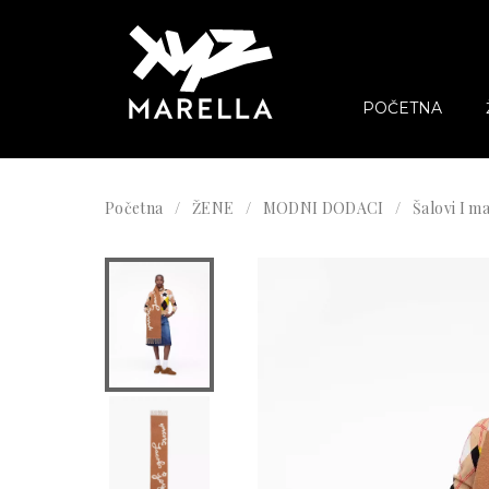
POČETNA
Početna
ŽENE
MODNI DODACI
Šalovi I 