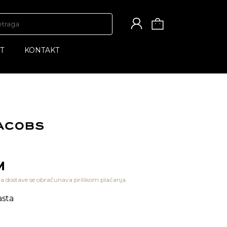
T
KONTAKT
M
a dostave se obračunava prilikom plaćanja.
sta