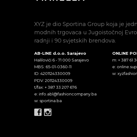
XYZ je dio Sportina Group koja je jed
modnih trgovaca u Jugoistočnoj Evro
radnji i 90 svjetskih brendova.
AB-LINE d.o.o. Sarajevo
ONLINE P
Halilovići 6 - 71 000 Sarajevo
m: + 387 61 
MBS: 65-01-0360-11
e:
online.su
ID: 4201124330009
w: xyzfashio
PDV: 201124330009
t/fax: + 387 33 207 676
e:
info.abl@fashioncompany.ba
w: sportina.ba