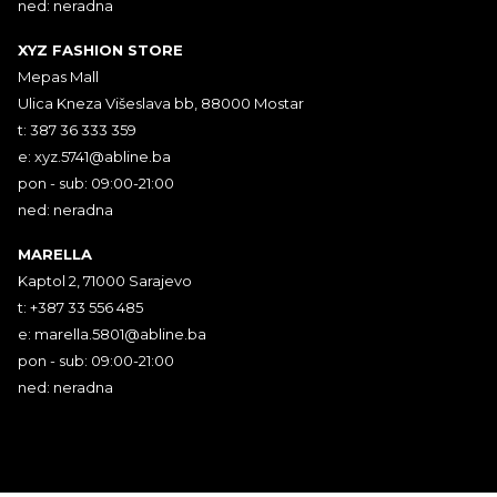
ned: neradna
XYZ FASHION STORE
Mepas Mall
Ulica Kneza Višeslava bb, 88000 Mostar
t: 387 36 333 359
e:
xyz.5741@abline.ba
pon - sub: 09:00-21:00
ned: neradna
MARELLA
Kaptol 2, 71000 Sarajevo
t: +387 33 556 485
e:
marella.5801@abline.ba
pon - sub: 09:00-21:00
ned: neradna