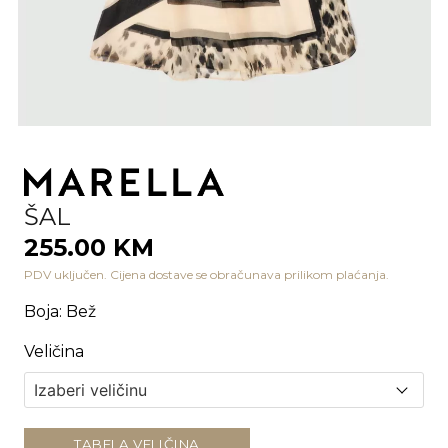
ŠAL
255.00 KM
PDV uključen. Cijena dostave se obračunava prilikom plaćanja.
Boja
:
Bež
Veličina
TABELA VELIČINA