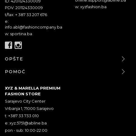
ID: 4201124330009
w: xyzfashion.ba
PDV: 201124330009
t/fax: + 387 33 207 676
e:
info.abl@fashioncompany.ba
w: sportina.ba
OPŠTE
POMOĆ
XYZ & MARELLA PREMIUM
FASHION STORE
Sarajevo City Center
Vrbanja 1, 71000 Sarajevo
t: +387 33 733 010
e:
xyz.5751@abline.ba
pon - sub: 10:00-22:00