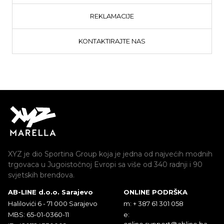
REKLAMACIJE
KONTAKTIRAJTE NAS
XYZ je dio Sportina Group koja je jedna od najvećih modnih
trgovaca u Jugoistočnoj Evropi sa više od 340 radnji i 90
svjetskih brendova.
AB-LINE d.o.o. Sarajevo
ONLINE PODRŠKA
Halilovići 6 - 71 000 Sarajevo
m: + 387 61 301 058
MBS: 65-01-0360-11
e:
online.support@abline.ba