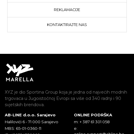
REKLAMACIJE
KONTAKTIRAJTE NAS
XYZ je dio Sportina Group koja je jedna od najvećih modnih
trgovaca u Jugoistočnoj Evropi sa više od 340 radnji i 90
svjetskih brendova.
AB-LINE d.o.o. Sarajevo
ONLINE PODRŠKA
Halilovići 6 - 71 000 Sarajevo
m: + 387 61 301 058
MBS: 65-01-0360-11
e:
online.support@abline.ba