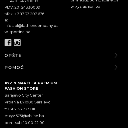
ID: 4201124330009
w: xyzfashion.ba
PDV: 201124330009
t/fax: + 387 33 207 676
e:
info.abl@fashioncompany.ba
w: sportina.ba
OPŠTE
POMOĆ
XYZ & MARELLA PREMIUM
FASHION STORE
Sarajevo City Center
Vrbanja 1, 71000 Sarajevo
t: +387 33 733 010
e:
xyz.5751@abline.ba
pon - sub: 10:00-22:00