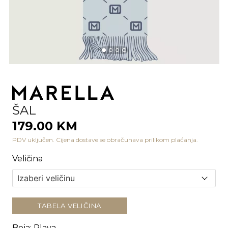
ŠAL
179.00 KM
PDV uključen. Cijena dostave se obračunava prilikom plaćanja.
Veličina
TABELA VELIČINA
Boja
:
Plava