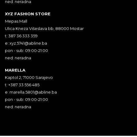
ned: neradna
XYZ FASHION STORE
Mepas Mall
Ulica Kneza Višeslava bb, 88000 Mostar
t: 387 36 333 359
e:
xyz.5741@abline.ba
pon - sub: 09:00-21:00
ned: neradna
MARELLA
Kaptol 2, 71000 Sarajevo
t: +387 33 556 485
e:
marella.5801@abline.ba
pon - sub: 09:00-21:00
ned: neradna