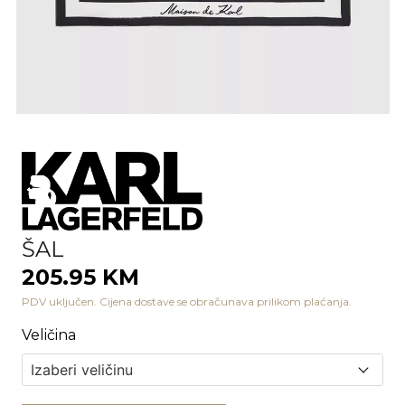
ŠAL
205.95 KM
PDV uključen. Cijena dostave se obračunava prilikom plaćanja.
Veličina