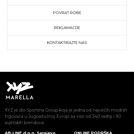
POVRAT ROBE
REKLAMACIJE
KONTAKTIRAJTE NAS
XYZ je dio Sportina Group koja je jedna od najvećih modnih
trgovaca u Jugoistočnoj Evropi sa više od 340 radnji i 90
svjetskih brendova.
AB-LINE d.o.o. Sarajevo
ONLINE PODRŠKA