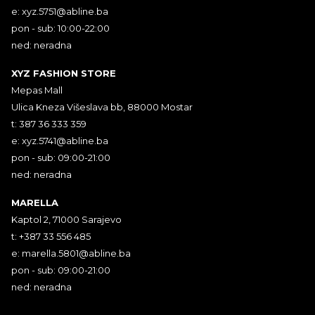
e:
xyz.5751@abline.ba
pon - sub: 10:00-22:00
ned: neradna
XYZ FASHION STORE
Mepas Mall
Ulica Kneza Višeslava bb, 88000 Mostar
t: 387 36 333 359
e:
xyz.5741@abline.ba
pon - sub: 09:00-21:00
ned: neradna
MARELLA
Kaptol 2, 71000 Sarajevo
t: +387 33 556 485
e:
marella.5801@abline.ba
pon - sub: 09:00-21:00
ned: neradna