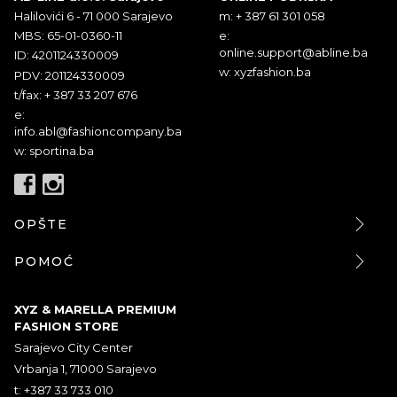
Halilovići 6 - 71 000 Sarajevo
m: + 387 61 301 058
MBS: 65-01-0360-11
e:
online.support@abline.ba
ID: 4201124330009
w: xyzfashion.ba
PDV: 201124330009
t/fax: + 387 33 207 676
e:
info.abl@fashioncompany.ba
w: sportina.ba
OPŠTE
POMOĆ
XYZ & MARELLA PREMIUM
FASHION STORE
Sarajevo City Center
Vrbanja 1, 71000 Sarajevo
t: +387 33 733 010