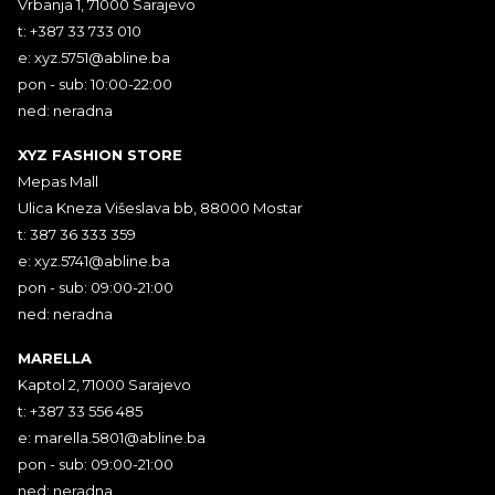
Vrbanja 1, 71000 Sarajevo
t: +387 33 733 010
e:
xyz.5751@abline.ba
pon - sub: 10:00-22:00
ned: neradna
XYZ FASHION STORE
Mepas Mall
Ulica Kneza Višeslava bb, 88000 Mostar
t: 387 36 333 359
e:
xyz.5741@abline.ba
pon - sub: 09:00-21:00
ned: neradna
MARELLA
Kaptol 2, 71000 Sarajevo
t: +387 33 556 485
e:
marella.5801@abline.ba
pon - sub: 09:00-21:00
ned: neradna