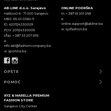
AB-LINE d.o.o. Sarajevo
ONLINE PODRŠKA
Halilovići 6 - 71 000 Sarajevo
m: + 387 61 301 058
MBS: 65-01-0360-11
e:
online.support@abline.ba
ID: 4201124330009
w: xyzfashion.ba
PDV: 201124330009
t/fax: + 387 33 207 676
e:
info.abl@fashioncompany.ba
w: sportina.ba
OPŠTE
POMOĆ
XYZ & MARELLA PREMIUM
FASHION STORE
Sarajevo City Center