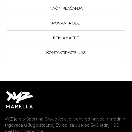
NAČIN PLAĆANJA
POVRAT ROBE
REKLAMACIJE
KONTAKTIRAJTE NAS
XYZ je dio Sportina Group koja je jedna od najvećih modnih
trgovaca u Jugoistočnoj Evropi sa više od 340 radnji i 90
svjetskih brendova.