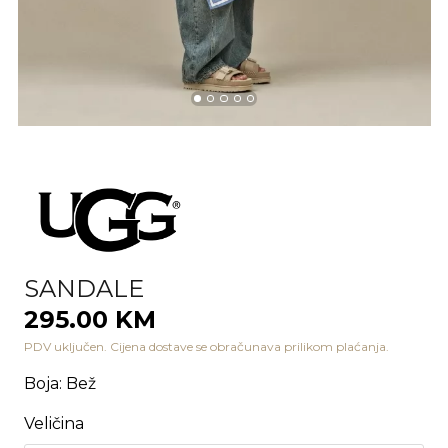
SANDALE
295.00 KM
PDV uključen. Cijena dostave se obračunava prilikom plaćanja.
Boja
:
Bež
Veličina