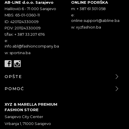
AB-LINE d.o.o. Sarajevo
ONLINE PODRŠKA
Halilovići 6 - 71 000 Sarajevo
m: + 387 61 301 058
MBS: 65-01-0360-11
e:
online.support@abline.ba
ID: 4201124330009
w: xyzfashion.ba
PDV: 201124330009
t/fax: + 387 33 207 676
e:
info.abl@fashioncompany.ba
w: sportina.ba
OPŠTE
POMOĆ
XYZ & MARELLA PREMIUM
FASHION STORE
Sarajevo City Center
Vrbanja 1, 71000 Sarajevo