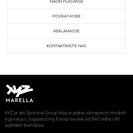
NAČIN PLAĆANJA
POVRAT ROBE
REKLAMACIJE
KONTAKTIRAJTE NAS
XYZ je dio Sportina Group koja je jedna od najvećih modnih
trgovaca u Jugoistočnoj Evropi sa više od 340 radnji i 90
svjetskih brendova.