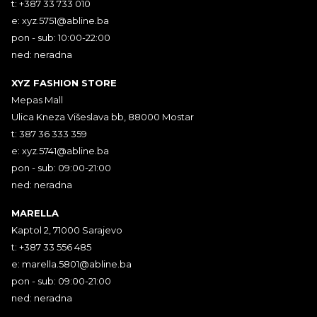
t: +387 33 733 010
e:
xyz.5751@abline.ba
pon - sub: 10:00-22:00
ned: neradna
XYZ FASHION STORE
Mepas Mall
Ulica Kneza Višeslava bb, 88000 Mostar
t: 387 36 333 359
e:
xyz.5741@abline.ba
pon - sub: 09:00-21:00
ned: neradna
MARELLA
Kaptol 2, 71000 Sarajevo
t: +387 33 556 485
e:
marella.5801@abline.ba
pon - sub: 09:00-21:00
ned: neradna