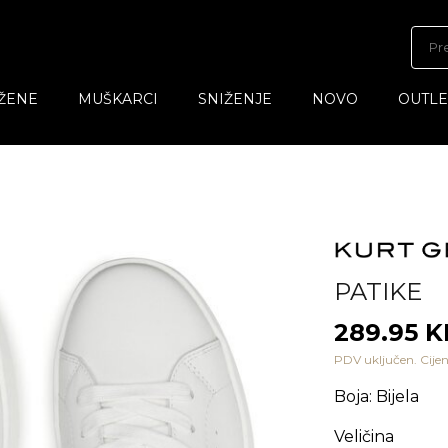
ŽENE
MUŠKARCI
SNIŽENJE
NOVO
OUTLE
PATIKE
289.95 
PDV uključen. Cijen
Boja
:
Bijela
Veličina