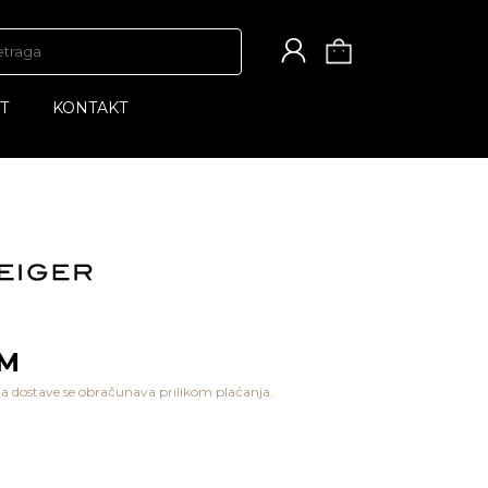
T
KONTAKT
KM
a dostave se obračunava prilikom plaćanja.