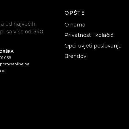
OPŠTE
na od najvećih
O nama
pi sa više od 340
Privatnost i kolačići
Opći uvjeti poslovanja
ODRŠKA
Brendovi
301 058
pport@abline.ba
n.ba