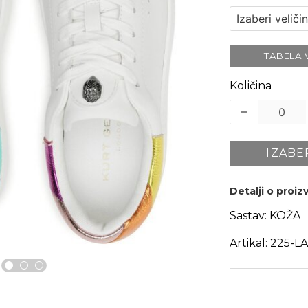
TABELA 
Količina
IZABE
Detalji o proi
Sastav:
KOŽA
Artikal:
225-L