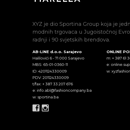
XYZ je dio Sportina Group koja je jed
modnih trgovaca u Jugoistočnoj Evro
radnji i 90 svjetskih brendova.
AB-LINE d.o.o. Sarajevo
ONLINE P
Halilovići 6 - 71 000 Sarajevo
m: + 387 61 
MBS: 65-01-0360-11
e:
online.su
ID: 4201124330009
w: xyzfashio
PDV: 201124330009
t/fax: + 387 33 207 676
e:
info.abl@fashioncompany.ba
w: sportina.ba