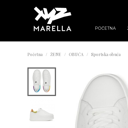
POČETNA
Početna
ŽENE
OBUĆA
Sportska obuća