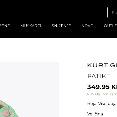
ŽENE
MUŠKARCI
SNIŽENJE
NOVO
OUTLE
PATIKE
349.95 
PDV uključen. Cijen
Boja
:
Više boja
Veličina