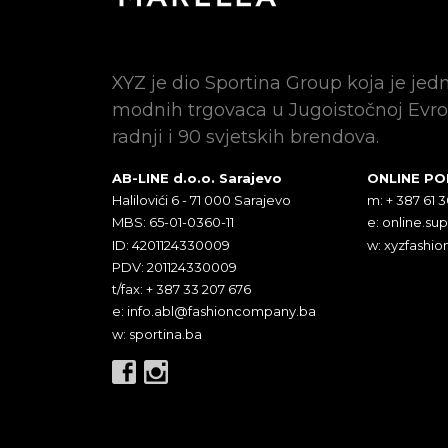
XYZ je dio Sportina Group koja je jed
modnih trgovaca u Jugoistočnoj Evro
radnji i 90 svjetskih brendova.
AB-LINE d.o.o. Sarajevo
ONLINE P
Halilovići 6 - 71 000 Sarajevo
m: + 387 61 
MBS: 65-01-0360-11
e:
online.su
ID: 4201124330009
w: xyzfashio
PDV: 201124330009
t/fax: + 387 33 207 676
e:
info.abl@fashioncompany.ba
w: sportina.ba