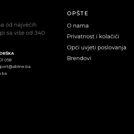
OPŠTE
na od najvećih
O nama
pi sa više od 340
Privatnost i kolačići
Opći uvjeti poslovanja
ODRŠKA
Brendovi
301 058
pport@abline.ba
n.ba