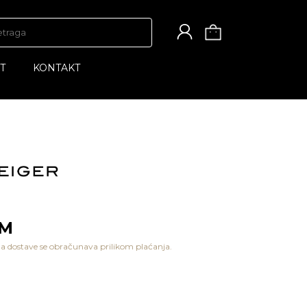
T
KONTAKT
KM
a dostave se obračunava prilikom plaćanja.