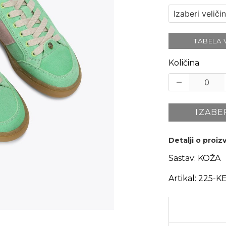
TABELA 
Količina
IZABE
Detalji o proi
Sastav:
KOŽA
Artikal:
225-K