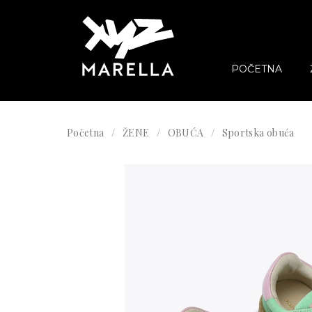
POČETNA
Početna
ŽENE
OBUĆA
Sportska obuća