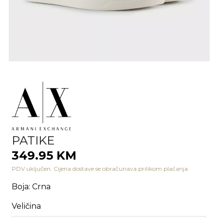
PATIKE
349.95 KM
PDV uključen. Cijena dostave se obračunava prilikom plaćanja.
Boja
:
Crna
Veličina