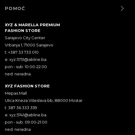
POMOĆ
XYZ & MARELLA PREMIUM
FASHION STORE
Sarajevo City Center
Vrbanja 1, 71000 Sarajevo
t: +387 33 733 010
e:
xyz.5751@abline.ba
pon - sub: 10:00-22:00
ned: neradna
XYZ FASHION STORE
Mepas Mall
Ulica Kneza Višeslava bb, 88000 Mostar
t: 387 36 333 359
e:
xyz.5741@abline.ba
pon - sub: 09:00-21:00
ned: neradna