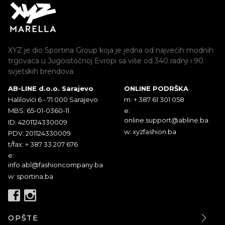
XYZ je dio Sportina Group koja je jedna od najvećih modnih
trgovaca u Jugoistočnoj Evropi sa više od 340 radnji i 90
svjetskih brendova.
AB-LINE d.o.o. Sarajevo
ONLINE PODRŠKA
Halilovići 6 - 71 000 Sarajevo
m: + 387 61 301 058
MBS: 65-01-0360-11
e:
online.support@abline.ba
ID: 4201124330009
w: xyzfashion.ba
PDV: 201124330009
t/fax: + 387 33 207 676
e:
info.abl@fashioncompany.ba
w: sportina.ba
OPŠTE