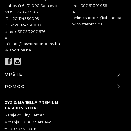
Halilovići 6 - 71 000 Sarajevo
m: + 387 61 301 058
MBS: 65-01-0360-11
e:
online.support@abline.ba
ID: 4201124330009
w: xyzfashion.ba
PDV: 201124330009
t/fax: + 387 33 207 676
e:
info.abl@fashioncompany.ba
w: sportina.ba
OPŠTE
POMOĆ
XYZ & MARELLA PREMIUM
FASHION STORE
Sarajevo City Center
Vrbanja 1, 71000 Sarajevo
t: +387 33 733 010