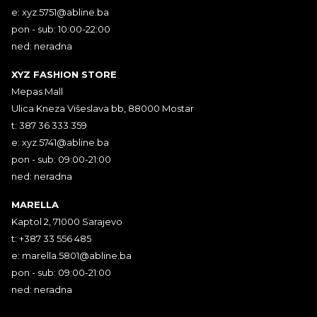
e:
xyz.5751@abline.ba
pon - sub: 10:00-22:00
ned: neradna
XYZ FASHION STORE
Mepas Mall
Ulica Kneza Višeslava bb, 88000 Mostar
t: 387 36 333 359
e:
xyz.5741@abline.ba
pon - sub: 09:00-21:00
ned: neradna
MARELLA
Kaptol 2, 71000 Sarajevo
t: +387 33 556 485
e:
marella.5801@abline.ba
pon - sub: 09:00-21:00
ned: neradna