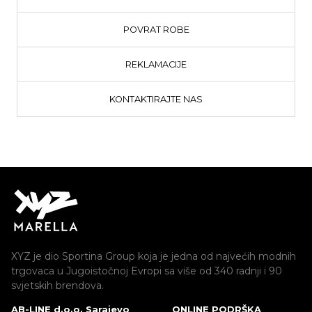
POVRAT ROBE
REKLAMACIJE
KONTAKTIRAJTE NAS
XYZ je dio Sportina Group koja je jedna od najvećih modnih
trgovaca u Jugoistočnoj Evropi sa više od 340 radnji i 90
svjetskih brendova.
AB-LINE d.o.o. Sarajevo
ONLINE PODRŠKA