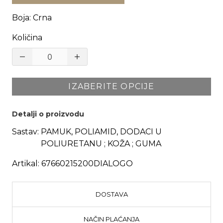
Boja
:
Crna
Količina
IZABERITE OPCIJE
Detalji o proizvodu
Sastav:
PAMUK, POLIAMID, DODACI U
POLIURETANU ; KOŽA ; GUMA
Artikal:
67660215200DIALOGO
DOSTAVA
NAČIN PLAĆANJA