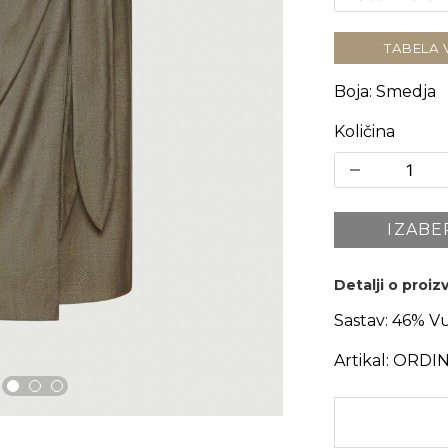
TABELA 
Boja
:
Smedja
Količina
IZABE
Detalji o proi
Sastav:
46% Vu
Artikal:
ORDIN