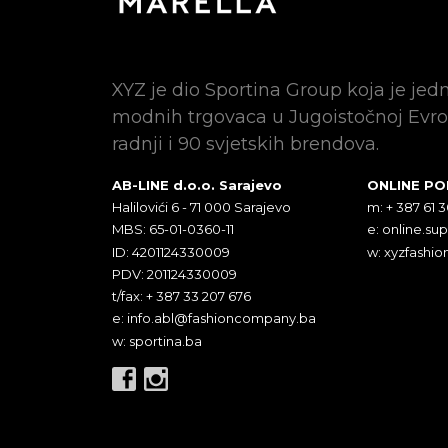
XYZ je dio Sportina Group koja je jed
modnih trgovaca u Jugoistočnoj Evro
radnji i 90 svjetskih brendova.
AB-LINE d.o.o. Sarajevo
ONLINE P
Halilovići 6 - 71 000 Sarajevo
m: + 387 61 
MBS: 65-01-0360-11
e:
online.su
ID: 4201124330009
w: xyzfashio
PDV: 201124330009
t/fax: + 387 33 207 676
e:
info.abl@fashioncompany.ba
w: sportina.ba