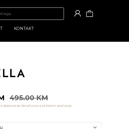
T
KONTAKT
KM
495.00 KM
a dostave se obračunava prilikom plaćanja.