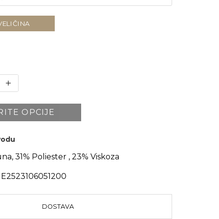
VELIČINA
RITE OPCIJE
zvodu
na, 31% Poliester , 23% Viskoza
E2523106051200
DOSTAVA