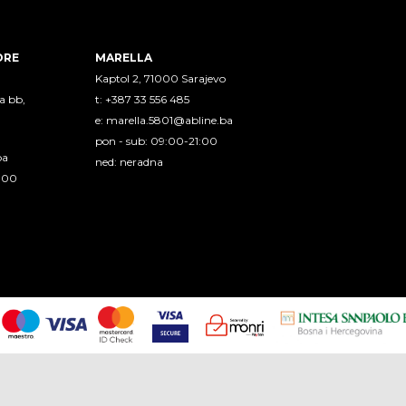
ORE
MARELLA
Kaptol 2, 71000 Sarajevo
a bb,
t: +387 33 556 485
e:
marella.5801@abline.ba
pon - sub: 09:00-21:00
ba
ned: neradna
1:00