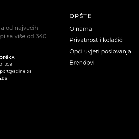
OPŠTE
na od najvećih
O nama
pi sa više od 340
Privatnost i kolačići
Opći uvjeti poslovanja
ODRŠKA
Brendovi
301 058
pport@abline.ba
n.ba