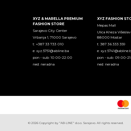
XYZ & MARELLA PREMIUM
XYZ FASHION ST
FASHION STORE
Mepas Mall
Sarajevo City Center
Ulica Kneza Višeslav
Vrbanja 1, 71000 Sarajevo
88000 Mostar
t: +387 33 733 010
t: 387 36 333 359
e:
xyz.5751@abline.ba
e:
xyz.5741@abline.
pon - sub: 10:00-22:00
pon - sub: 09:00-2
ned: neradna
ned: neradna
©
2026
Copyright by "AB-LINE" d.o.o. Sarajevo. All rights reserved.