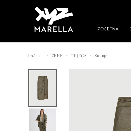
POČETNA
Početna
ŽENE
ODJEĆA
Suknje