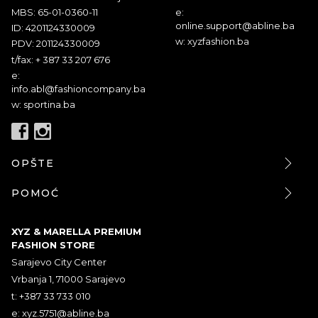
MBS: 65-01-0360-11
e:
online.support@abline.ba
ID: 4201124330009
w: xyzfashion.ba
PDV: 201124330009
t/fax: + 387 33 207 676
e:
info.abl@fashioncompany.ba
w: sportina.ba
OPŠTE
POMOĆ
XYZ & MARELLA PREMIUM
FASHION STORE
Sarajevo City Center
Vrbanja 1, 71000 Sarajevo
t: +387 33 733 010
e:
xyz.5751@abline.ba