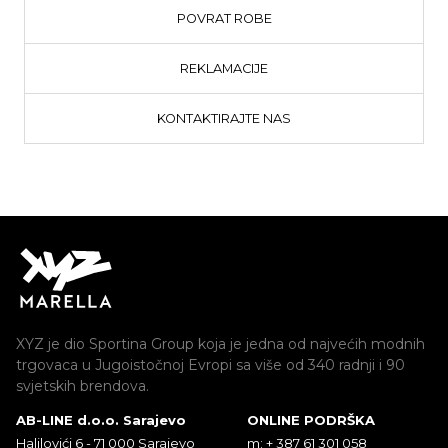
POVRAT ROBE
REKLAMACIJE
KONTAKTIRAJTE NAS
XYZ je dio Sportina Group koja je jedna od najvećih modnih
trgovaca u Jugoistočnoj Evropi sa više od 340 radnji i 90
svjetskih brendova.
AB-LINE d.o.o. Sarajevo
ONLINE PODRŠKA
Halilovići 6 - 71 000 Sarajevo
m: + 387 61 301 058