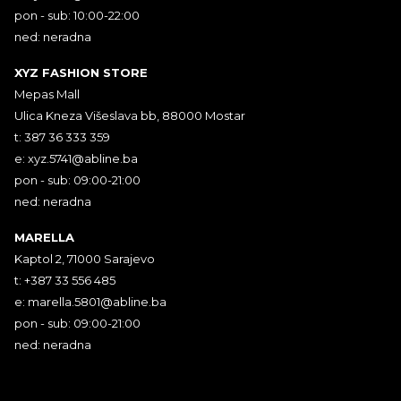
pon - sub: 10:00-22:00
ned: neradna
XYZ FASHION STORE
Mepas Mall
Ulica Kneza Višeslava bb, 88000 Mostar
t: 387 36 333 359
e:
xyz.5741@abline.ba
pon - sub: 09:00-21:00
ned: neradna
MARELLA
Kaptol 2, 71000 Sarajevo
t: +387 33 556 485
e:
marella.5801@abline.ba
pon - sub: 09:00-21:00
ned: neradna