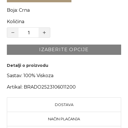
Boja
:
Crna
Količina
IZABERITE OPCIJE
Detalji o proizvodu
Sastav:
100% Viskoza
Artikal:
BRADO2523106011200
DOSTAVA
NAČIN PLAĆANJA