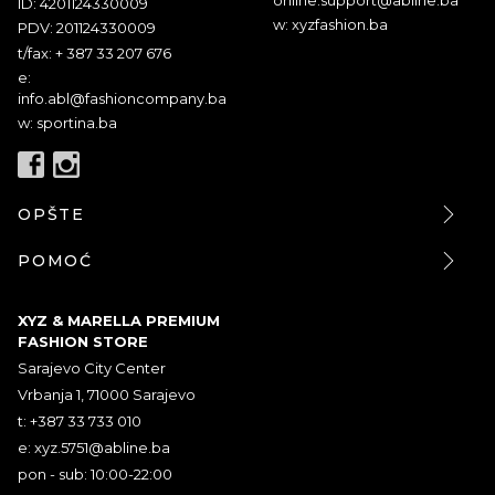
ID: 4201124330009
w: xyzfashion.ba
PDV: 201124330009
t/fax: + 387 33 207 676
e:
info.abl@fashioncompany.ba
w: sportina.ba
OPŠTE
POMOĆ
XYZ & MARELLA PREMIUM
FASHION STORE
Sarajevo City Center
Vrbanja 1, 71000 Sarajevo
t: +387 33 733 010
e:
xyz.5751@abline.ba
pon - sub: 10:00-22:00