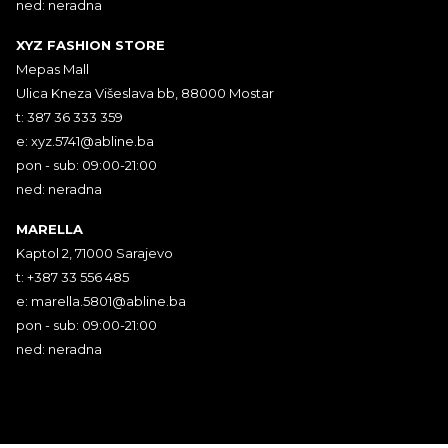
ned: neradna
XYZ FASHION STORE
Mepas Mall
Ulica Kneza Višeslava bb, 88000 Mostar
t: 387 36 333 359
e:
xyz.5741@abline.ba
pon - sub: 09:00-21:00
ned: neradna
MARELLA
Kaptol 2, 71000 Sarajevo
t: +387 33 556 485
e:
marella.5801@abline.ba
pon - sub: 09:00-21:00
ned: neradna