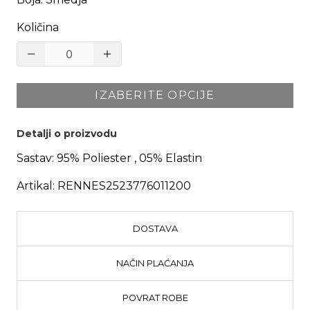
Količina
IZABERITE OPCIJE
Detalji o proizvodu
Sastav:
95% Poliester , 05% Elastin
Artikal:
RENNES2523776011200
DOSTAVA
NAČIN PLAĆANJA
POVRAT ROBE