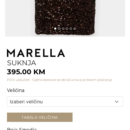
SUKNJA
395.00 KM
PDV uključen. Cijena dostave se obračunava prilikom plaćanja.
Veličina
TABELA VELIČINA
Boja
:
Smedja