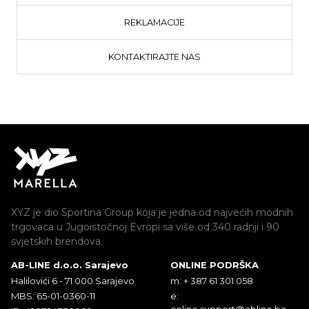
REKLAMACIJE
KONTAKTIRAJTE NAS
XYZ je dio Sportina Group koja je jedna od najvećih modnih
trgovaca u Jugoistočnoj Evropi sa više od 340 radnji i 90
svjetskih brendova.
AB-LINE d.o.o. Sarajevo
ONLINE PODRŠKA
Halilovići 6 - 71 000 Sarajevo
m: + 387 61 301 058
MBS: 65-01-0360-11
e:
online.support@abline.ba