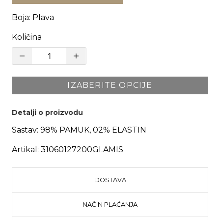
Boja
:
Plava
Količina
IZABERITE OPCIJE
Detalji o proizvodu
Sastav:
98% PAMUK, 02% ELASTIN
Artikal:
31060127200GLAMIS
DOSTAVA
NAČIN PLAĆANJA