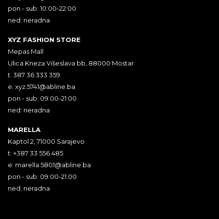
pon - sub: 10:00-22:00
ned: neradna
XYZ FASHION STORE
Mepas Mall
Ulica Kneza Višeslava bb, 88000 Mostar
t: 387 36 333 359
e:
xyz.5741@abline.ba
pon - sub: 09:00-21:00
ned: neradna
MARELLA
Kaptol 2, 71000 Sarajevo
t: +387 33 556 485
e:
marella.5801@abline.ba
pon - sub: 09:00-21:00
ned: neradna