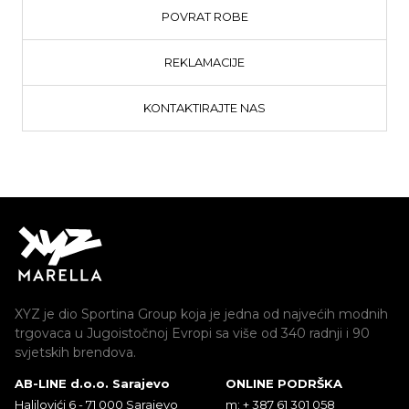
POVRAT ROBE
REKLAMACIJE
KONTAKTIRAJTE NAS
XYZ je dio Sportina Group koja je jedna od najvećih modnih
trgovaca u Jugoistočnoj Evropi sa više od 340 radnji i 90
svjetskih brendova.
AB-LINE d.o.o. Sarajevo
ONLINE PODRŠKA
Halilovići 6 - 71 000 Sarajevo
m: + 387 61 301 058