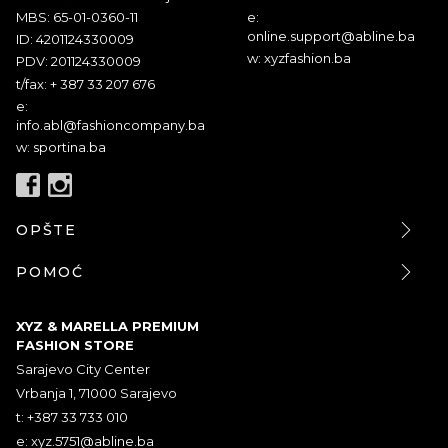
MBS: 65-01-0360-11
e:
online.support@abline.ba
ID: 4201124330009
w: xyzfashion.ba
PDV: 201124330009
t/fax: + 387 33 207 676
e:
info.abl@fashioncompany.ba
w: sportina.ba
OPŠTE
POMOĆ
XYZ & MARELLA PREMIUM
FASHION STORE
Sarajevo City Center
Vrbanja 1, 71000 Sarajevo
t: +387 33 733 010
e:
xyz.5751@abline.ba