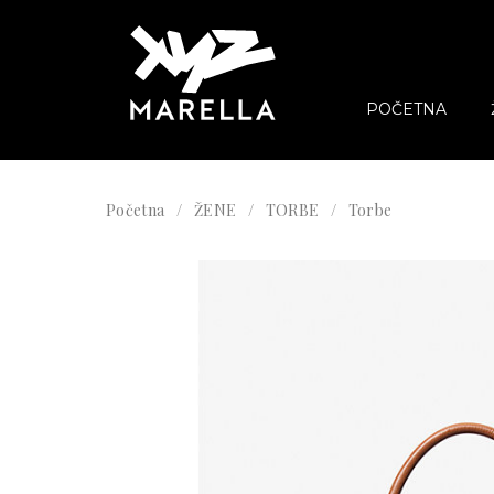
POČETNA
Početna
ŽENE
TORBE
Torbe