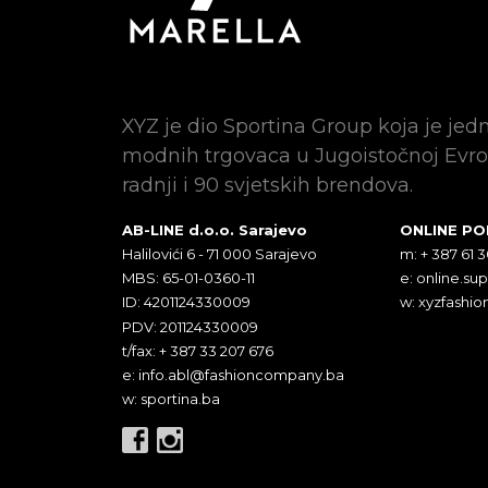
XYZ je dio Sportina Group koja je jed
modnih trgovaca u Jugoistočnoj Evro
radnji i 90 svjetskih brendova.
AB-LINE d.o.o. Sarajevo
ONLINE P
Halilovići 6 - 71 000 Sarajevo
m: + 387 61 
MBS: 65-01-0360-11
e:
online.su
ID: 4201124330009
w: xyzfashio
PDV: 201124330009
t/fax: + 387 33 207 676
e:
info.abl@fashioncompany.ba
w: sportina.ba