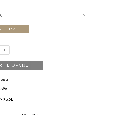
VELIČINA
RITE OPCIJE
zvodu
oža
NXS3L