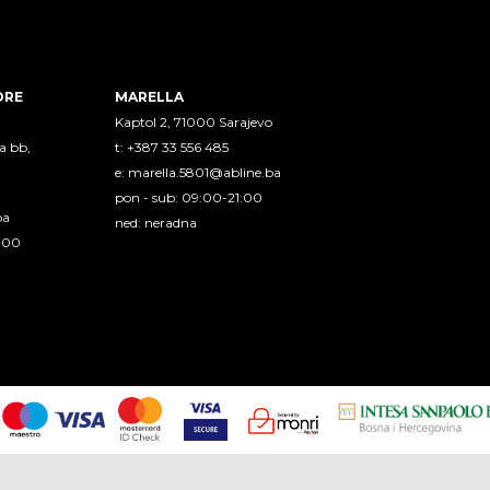
ORE
MARELLA
Kaptol 2, 71000 Sarajevo
a bb,
t: +387 33 556 485
e:
marella.5801@abline.ba
pon - sub: 09:00-21:00
ba
ned: neradna
1:00