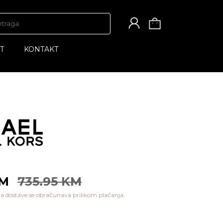
T
KONTAKT
KM
735.95 KM
a dostave se obračunava prilikom plaćanja.