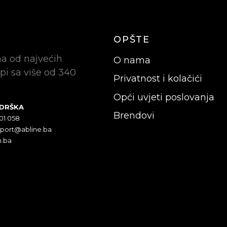
OPŠTE
na od najvećih
O nama
pi sa više od 340
Privatnost i kolačići
Opći uvjeti poslovanja
ODRŠKA
Brendovi
301 058
pport@abline.ba
n.ba