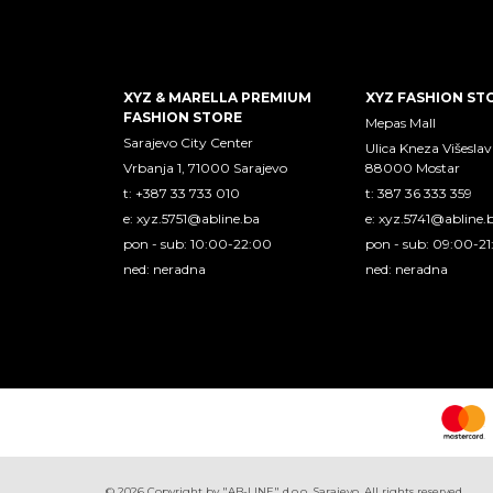
XYZ & MARELLA PREMIUM
XYZ FASHION ST
FASHION STORE
Mepas Mall
Sarajevo City Center
Ulica Kneza Višeslav
Vrbanja 1, 71000 Sarajevo
88000 Mostar
t: +387 33 733 010
t: 387 36 333 359
e:
xyz.5751@abline.ba
e:
xyz.5741@abline.
pon - sub: 10:00-22:00
pon - sub: 09:00-2
ned: neradna
ned: neradna
©
2026
Copyright by "AB-LINE" d.o.o. Sarajevo. All rights reserved.