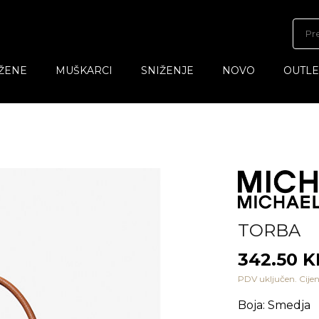
ŽENE
MUŠKARCI
SNIŽENJE
NOVO
OUTLE
TORBA
342.50 
PDV uključen. Cijen
Boja
:
Smedja