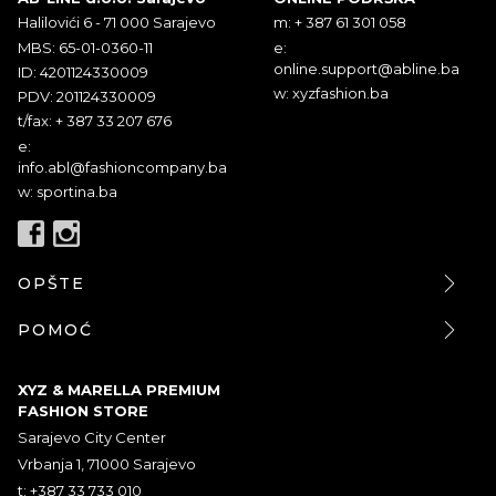
Halilovići 6 - 71 000 Sarajevo
m: + 387 61 301 058
MBS: 65-01-0360-11
e:
online.support@abline.ba
ID: 4201124330009
w: xyzfashion.ba
PDV: 201124330009
t/fax: + 387 33 207 676
e:
info.abl@fashioncompany.ba
w: sportina.ba
OPŠTE
POMOĆ
XYZ & MARELLA PREMIUM
FASHION STORE
Sarajevo City Center
Vrbanja 1, 71000 Sarajevo
t: +387 33 733 010