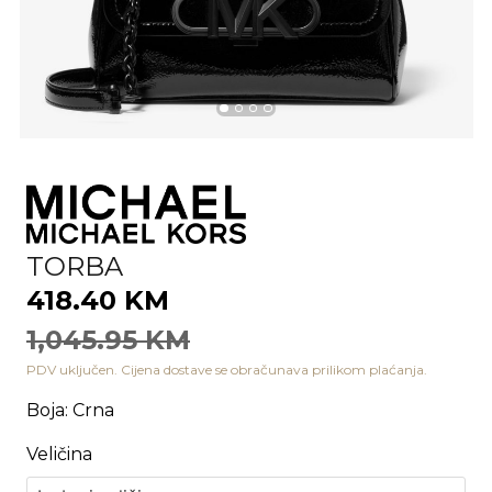
TORBA
418.40 KM
1,045.95 KM
PDV uključen. Cijena dostave se obračunava prilikom plaćanja.
Boja
:
Crna
Veličina