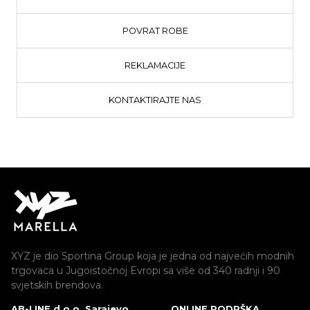
POVRAT ROBE
REKLAMACIJE
KONTAKTIRAJTE NAS
XYZ je dio Sportina Group koja je jedna od najvećih modnih
trgovaca u Jugoistočnoj Evropi sa više od 340 radnji i 90
svjetskih brendova.
AB-LINE d.o.o. Sarajevo
ONLINE PODRŠKA