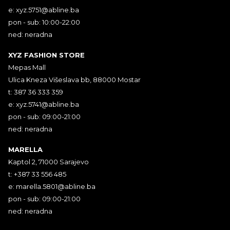
e:
xyz.5751@abline.ba
pon - sub: 10:00-22:00
ned: neradna
XYZ FASHION STORE
Mepas Mall
Ulica Kneza Višeslava bb, 88000 Mostar
t: 387 36 333 359
e:
xyz.5741@abline.ba
pon - sub: 09:00-21:00
ned: neradna
MARELLA
Kaptol 2, 71000 Sarajevo
t: +387 33 556 485
e:
marella.5801@abline.ba
pon - sub: 09:00-21:00
ned: neradna