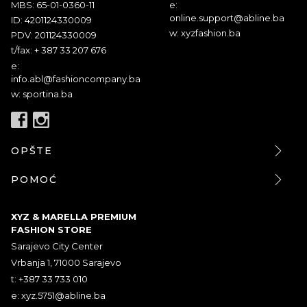
MBS: 65-01-0360-11
e:
online.support@abline.ba
ID: 4201124330009
w: xyzfashion.ba
PDV: 201124330009
t/fax: + 387 33 207 676
e:
info.abl@fashioncompany.ba
w: sportina.ba
OPŠTE
POMOĆ
XYZ & MARELLA PREMIUM
FASHION STORE
Sarajevo City Center
Vrbanja 1, 71000 Sarajevo
t: +387 33 733 010
e:
xyz.5751@abline.ba