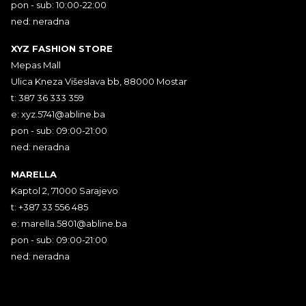
pon - sub: 10:00-22:00
ned: neradna
XYZ FASHION STORE
Mepas Mall
Ulica Kneza Višeslava bb, 88000 Mostar
t: 387 36 333 359
e:
xyz.5741@abline.ba
pon - sub: 09:00-21:00
ned: neradna
MARELLA
Kaptol 2, 71000 Sarajevo
t: +387 33 556 485
e:
marella.5801@abline.ba
pon - sub: 09:00-21:00
ned: neradna