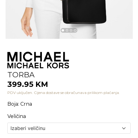
TORBA
399.95 KM
PDV uključen. Cijena dostave se obračunava prilikom plaćanja.
Boja
:
Crna
Veličina