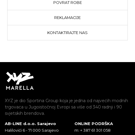
POVRAT ROBE
REKLAMACIJE
KONTAKTIRAJTE NAS
XYZ je dio Sportina Group koja je jedna od najvećih modnih
trgovaca u Jugoistočnoj Evropi sa više od 340 radnji i 90
svjetskih brendova.
AB-LINE d.o.o. Sarajevo
ONLINE PODRŠKA
Halilovići 6 - 71 000 Sarajevo
m: + 387 61 301 058