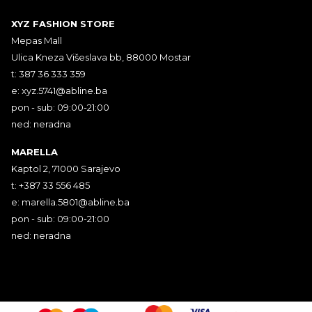
XYZ FASHION STORE
Mepas Mall
Ulica Kneza Višeslava bb, 88000 Mostar
t: 387 36 333 359
e:
xyz.5741@abline.ba
pon - sub: 09:00-21:00
ned: neradna
MARELLA
Kaptol 2, 71000 Sarajevo
t: +387 33 556 485
e:
marella.5801@abline.ba
pon - sub: 09:00-21:00
ned: neradna