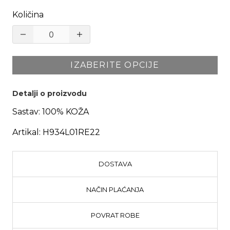
Količina
IZABERITE OPCIJE
Detalji o proizvodu
Sastav:
100% KOŽA
Artikal:
H934L01RE22
DOSTAVA
NAČIN PLAĆANJA
POVRAT ROBE