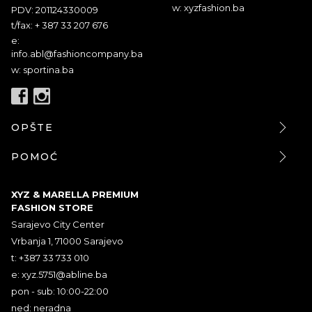
w: xyzfashion.ba
PDV: 201124330009
t/fax: + 387 33 207 676
e:
info.abl@fashioncompany.ba
w: sportina.ba
OPŠTE
POMOĆ
XYZ & MARELLA PREMIUM
FASHION STORE
Sarajevo City Center
Vrbanja 1, 71000 Sarajevo
t: +387 33 733 010
e:
xyz.5751@abline.ba
pon - sub: 10:00-22:00
ned: neradna