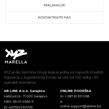
REKLAMACIJE
KONTAKTIRAJTE NAS
XYZ je dio Sportina Group koja je jedna od najvećih modnih
trgovaca u Jugoistočnoj Evropi sa više od 340 radnji i 90
svjetskih brendova.
AB-LINE d.o.o. Sarajevo
ONLINE PODRŠKA
Halilovići 6 - 71 000 Sarajevo
m: + 387 61 301 058
MBS: 65-01-0360-11
e:
online.support@abline.ba
ID: 4201124330009