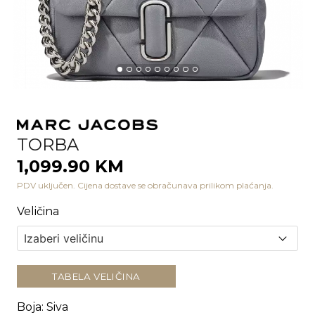
TORBA
1,099.90 KM
PDV uključen. Cijena dostave se obračunava prilikom plaćanja.
Veličina
TABELA VELIČINA
Boja
:
Siva