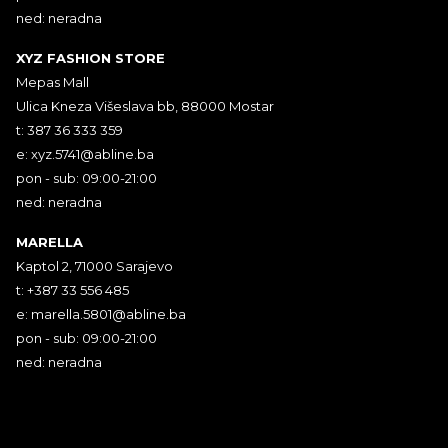
ned: neradna
XYZ FASHION STORE
Mepas Mall
Ulica Kneza Višeslava bb, 88000 Mostar
t: 387 36 333 359
e:
xyz.5741@abline.ba
pon - sub: 09:00-21:00
ned: neradna
MARELLA
Kaptol 2, 71000 Sarajevo
t: +387 33 556 485
e:
marella.5801@abline.ba
pon - sub: 09:00-21:00
ned: neradna