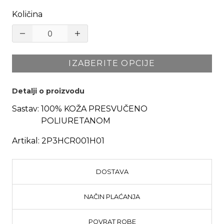
Količina
IZABERITE OPCIJE
Detalji o proizvodu
Sastav:
100% KOŽA PRESVUČENO
POLIURETANOM
Artikal:
2P3HCR001H01
DOSTAVA
NAČIN PLAĆANJA
POVRAT ROBE