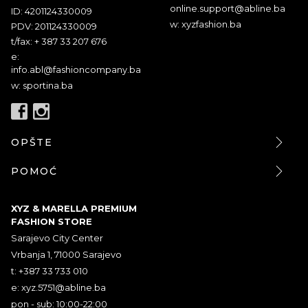
online.support@abline.ba
ID: 4201124330009
w: xyzfashion.ba
PDV: 201124330009
t/fax: + 387 33 207 676
e:
info.abl@fashioncompany.ba
w: sportina.ba
OPŠTE
POMOĆ
XYZ & MARELLA PREMIUM
FASHION STORE
Sarajevo City Center
Vrbanja 1, 71000 Sarajevo
t: +387 33 733 010
e:
xyz.5751@abline.ba
pon - sub: 10:00-22:00