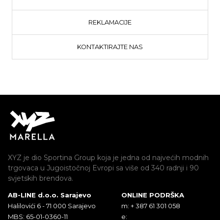
REKLAMACIJE
KONTAKTIRAJTE NAS
XYZ je dio Sportina Group koja je jedna od najvećih modnih
trgovaca u Jugoistočnoj Evropi sa više od 340 radnji i 90
svjetskih brendova.
AB-LINE d.o.o. Sarajevo
ONLINE PODRŠKA
Halilovići 6 - 71 000 Sarajevo
m: + 387 61 301 058
MBS: 65-01-0360-11
e: