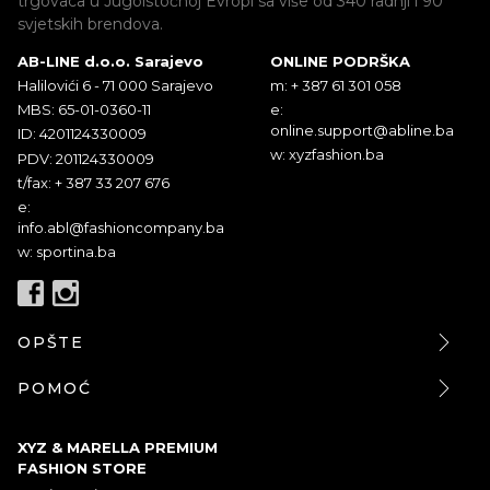
trgovaca u Jugoistočnoj Evropi sa više od 340 radnji i 90
svjetskih brendova.
AB-LINE d.o.o. Sarajevo
ONLINE PODRŠKA
Halilovići 6 - 71 000 Sarajevo
m: + 387 61 301 058
MBS: 65-01-0360-11
e:
online.support@abline.ba
ID: 4201124330009
w: xyzfashion.ba
PDV: 201124330009
t/fax: + 387 33 207 676
e:
info.abl@fashioncompany.ba
w: sportina.ba
OPŠTE
POMOĆ
XYZ & MARELLA PREMIUM
FASHION STORE