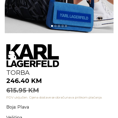
TORBA
246.40 KM
615.95 KM
PDV uključen. Cijena dostave se obračunava prilikom plaćanja.
Boja
:
Plava
Veličina