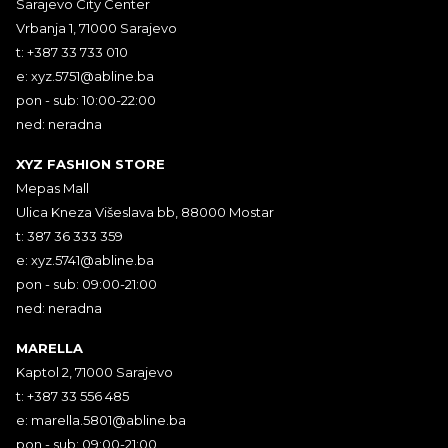
Sarajevo City Center
Vrbanja 1, 71000 Sarajevo
t: +387 33 733 010
e:
xyz.5751@abline.ba
pon - sub: 10:00-22:00
ned: neradna
XYZ FASHION STORE
Mepas Mall
Ulica Kneza Višeslava bb, 88000 Mostar
t: 387 36 333 359
e:
xyz.5741@abline.ba
pon - sub: 09:00-21:00
ned: neradna
MARELLA
Kaptol 2, 71000 Sarajevo
t: +387 33 556 485
e:
marella.5801@abline.ba
pon - sub: 09:00-21:00