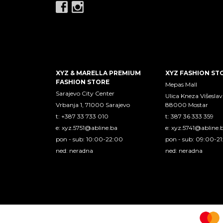
XYZ & MARELLA PREMIUM
XYZ FASHION ST
FASHION STORE
Mepas Mall
Sarajevo City Center
Ulica Kneza Višeslav
Vrbanja 1, 71000 Sarajevo
88000 Mostar
t: +387 33 733 010
t: 387 36 333 359
e:
xyz.5751@abline.ba
e:
xyz.5741@abline.
pon - sub: 10:00-22:00
pon - sub: 09:00-2
ned: neradna
ned: neradna