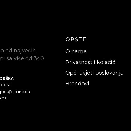
OPŠTE
na od najvećih
O nama
pi sa više od 340
Privatnost i kolačići
Opći uvjeti poslovanja
ODRŠKA
Brendovi
301 058
pport@abline.ba
n.ba