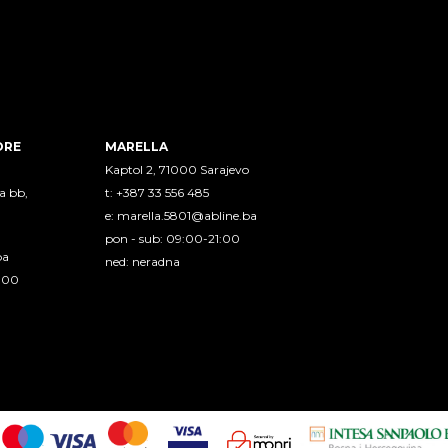
ORE
MARELLA
Kaptol 2, 71000 Sarajevo
a bb,
t: +387 33 556 485
e:
marella.5801@abline.ba
pon - sub: 09:00-21:00
ba
ned: neradna
1:00