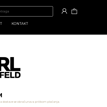
T
KONTAKT
M
a dostave se obračunava prilikom plaćanja.