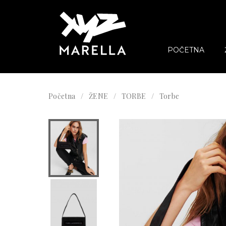
POČETNA
Početna
ŽENE
TORBE
Torbe