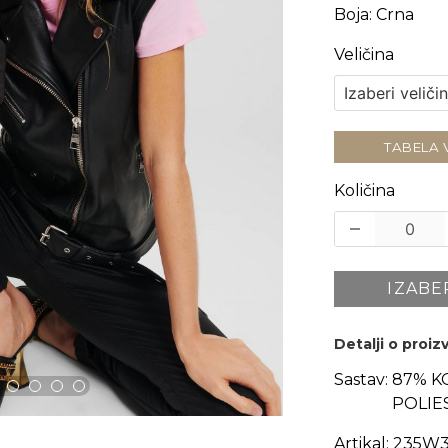
Boja
:
Crna
Veličina
TABELA 
Količina
IZABE
Detalji o proi
Sastav:
87% K
POLIE
Artikal:
235W3