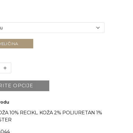
VELIČINA
RITE OPCIJE
zvodu
OŽA 10% RECIKL. KOŽA 2% POLIURETAN 1%
STER
044