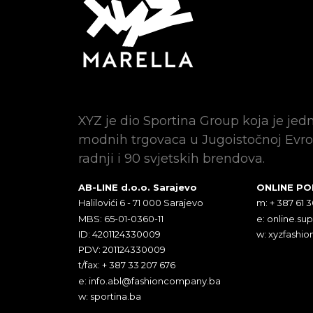
XYZ je dio Sportina Group koja je jed
modnih trgovaca u Jugoistočnoj Evro
radnji i 90 svjetskih brendova.
AB-LINE d.o.o. Sarajevo
ONLINE P
Halilovići 6 - 71 000 Sarajevo
m: + 387 61 
MBS: 65-01-0360-11
e:
online.su
ID: 4201124330009
w: xyzfashio
PDV: 201124330009
t/fax: + 387 33 207 676
e:
info.abl@fashioncompany.ba
w: sportina.ba