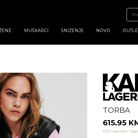
ŽENE
MUŠKARCI
SNIŽENJE
NOVO
OUTLE
TORBA
615.95 K
PDV uključen. Cijen