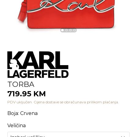
TORBA
719.95 KM
PDV uključen. Cijena dostave se obračunava prilikom plaćanja.
Boja
:
Crvena
Veličina