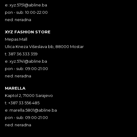
e:
xyz.5751@abline.ba
pon - sub: 10:00-22:00
ned: neradna
XYZ FASHION STORE
Mepas Mall
Ulica Kneza Višeslava bb, 88000 Mostar
t: 387 36 333 359
e:
xyz.5741@abline.ba
pon - sub: 09:00-21:00
ned: neradna
MARELLA
Kaptol 2, 71000 Sarajevo
t: +387 33 556 485
e:
marella.5801@abline.ba
pon - sub: 09:00-21:00
ned: neradna