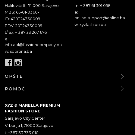
Halilovići 6 - 71 000 Sarajevo
m: + 387 61 301 058
MBS: 65-01-0360-11
e:
online.support@abline.ba
ID: 4201124330009
w: xyzfashion.ba
PDV: 201124330009
t/fax: + 387 33 207 676
e:
info.abl@fashioncompany.ba
w: sportina.ba
OPŠTE
POMOĆ
XYZ & MARELLA PREMIUM
FASHION STORE
Sarajevo City Center
Vrbanja 1, 71000 Sarajevo
t: +387 33 733 010