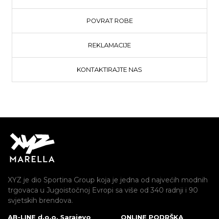
POVRAT ROBE
REKLAMACIJE
KONTAKTIRAJTE NAS
XYZ je dio Sportina Group koja je jedna od najvećih modnih
trgovaca u Jugoistočnoj Evropi sa više od 340 radnji i 90
svjetskih brendova.
AB-LINE d.o.o. Sarajevo
ONLINE PODRŠKA