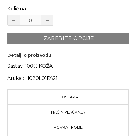
Količina
IZABERITE OPCIJE
Detalji o proizvodu
Sastav:
100% KOŽA
Artikal:
H020L01FA21
DOSTAVA
NAČIN PLAĆANJA
POVRAT ROBE