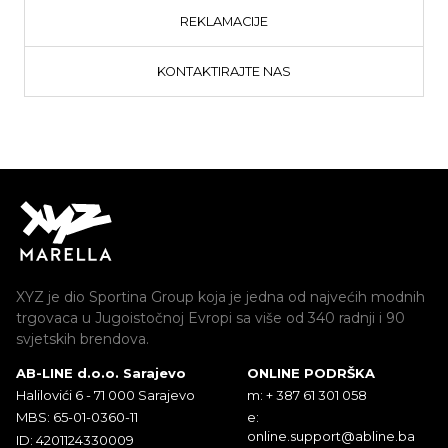
REKLAMACIJE
KONTAKTIRAJTE NAS
XYZ je dio Sportina Group koja je jedna od najvećih modnih
trgovaca u Jugoistočnoj Evropi sa više od 340 radnji i 90
svjetskih brendova.
AB-LINE d.o.o. Sarajevo
ONLINE PODRŠKA
Halilovići 6 - 71 000 Sarajevo
m: + 387 61 301 058
MBS: 65-01-0360-11
e:
online.support@abline.ba
ID: 4201124330009