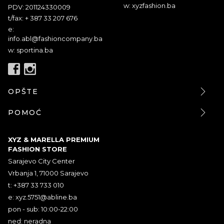
w: xyzfashion.ba
PDV: 201124330009
t/fax: + 387 33 207 676
e:
info.abl@fashioncompany.ba
w: sportina.ba
OPŠTE
POMOĆ
XYZ & MARELLA PREMIUM
FASHION STORE
Sarajevo City Center
Vrbanja 1, 71000 Sarajevo
t: +387 33 733 010
e:
xyz.5751@abline.ba
pon - sub: 10:00-22:00
ned: neradna