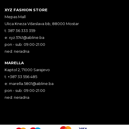
XYZ FASHION STORE
Mepas Mall
Ulica Kneza Višeslava bb, 88000 Mostar
t: 387 36 333 359
e:
xyz.5741@abline.ba
pon - sub: 09:00-21:00
ned: neradna
MARELLA
Kaptol 2, 71000 Sarajevo
t: +387 33 556 485
e:
marella.5801@abline.ba
pon - sub: 09:00-21:00
ned: neradna