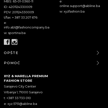
MBS: 65-01-0360-11
e:
online.support@abline.ba
ID: 4201124330009
w: xyzfashion.ba
PDV: 201124330009
t/fax: + 387 33 207 676
e:
info.abl@fashioncompany.ba
w: sportina.ba
OPŠTE
POMOĆ
XYZ & MARELLA PREMIUM
FASHION STORE
Sarajevo City Center
Vrbanja 1, 71000 Sarajevo
t: +387 33 733 010
e:
xyz.5751@abline.ba