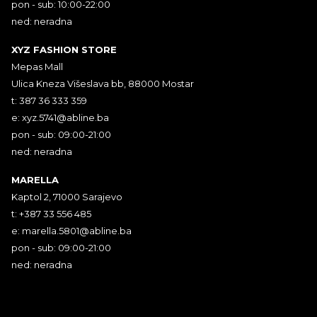
pon - sub: 10:00-22:00
ned: neradna
XYZ FASHION STORE
Mepas Mall
Ulica Kneza Višeslava bb, 88000 Mostar
t: 387 36 333 359
e:
xyz.5741@abline.ba
pon - sub: 09:00-21:00
ned: neradna
MARELLA
Kaptol 2, 71000 Sarajevo
t: +387 33 556 485
e:
marella.5801@abline.ba
pon - sub: 09:00-21:00
ned: neradna