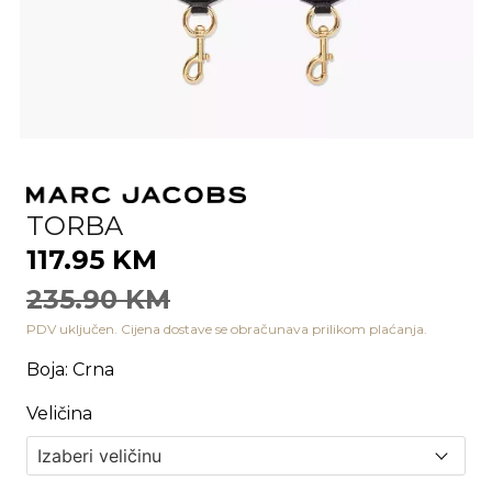
TORBA
117.95 KM
235.90 KM
PDV uključen. Cijena dostave se obračunava prilikom plaćanja.
Boja
:
Crna
Veličina