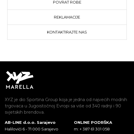
POVRAT ROBE
REKLAMACIJE
KONTAKTIRAJTE NAS
XYZ je dio Sportina Group koja je jedna od najvećih modnih
trgovaca u Jugoistočnoj Evropi sa više od 340 radnji i 90
svjetskih brendova.
AB-LINE d.o.o. Sarajevo
ONLINE PODRŠKA
Halilovići 6 - 71 000 Sarajevo
m: + 387 61 301 058