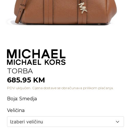
TORBA
685.95 KM
PDV uključen. Cijena dostave se obračunava prilikom plaćanja.
Boja
:
Smedja
Veličina