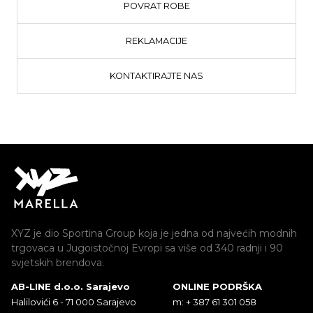
POVRAT ROBE
REKLAMACIJE
KONTAKTIRAJTE NAS
XYZ je dio Sportina Group koja je jedna od najvećih modnih
trgovaca u Jugoistočnoj Evropi sa više od 340 radnji i 90
svjetskih brendova.
AB-LINE d.o.o. Sarajevo
ONLINE PODRŠKA
Halilovići 6 - 71 000 Sarajevo
m: + 387 61 301 058