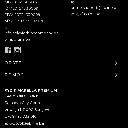
MBS: 65-01-0360-11
e:
online.support@abline.ba
ID: 4201124330009
w: xyzfashion.ba
PDV: 201124330009
t/fax: + 387 33 207 676
e:
info.abl@fashioncompany.ba
w: sportina.ba
OPŠTE
POMOĆ
XYZ & MARELLA PREMIUM
FASHION STORE
Sarajevo City Center
Vrbanja 1, 71000 Sarajevo
t: +387 33 733 010
e:
xyz.5751@abline.ba