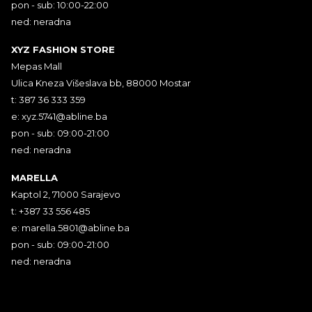
pon - sub: 10:00-22:00
ned: neradna
XYZ FASHION STORE
Mepas Mall
Ulica Kneza Višeslava bb, 88000 Mostar
t: 387 36 333 359
e:
xyz.5741@abline.ba
pon - sub: 09:00-21:00
ned: neradna
MARELLA
Kaptol 2, 71000 Sarajevo
t: +387 33 556 485
e:
marella.5801@abline.ba
pon - sub: 09:00-21:00
ned: neradna