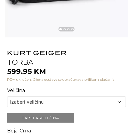
TORBA
599.95 KM
PDV uključen. Cijena dostave se obračunava prilikom plaćanja.
Veličina
TABELA VELIČINA
Boja
:
Crna