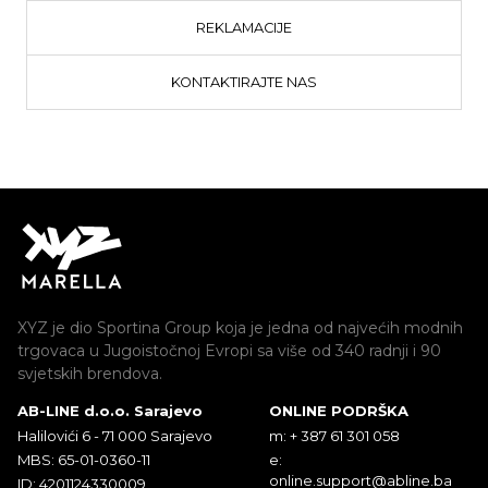
REKLAMACIJE
KONTAKTIRAJTE NAS
XYZ je dio Sportina Group koja je jedna od najvećih modnih
trgovaca u Jugoistočnoj Evropi sa više od 340 radnji i 90
svjetskih brendova.
AB-LINE d.o.o. Sarajevo
ONLINE PODRŠKA
Halilovići 6 - 71 000 Sarajevo
m: + 387 61 301 058
MBS: 65-01-0360-11
e:
online.support@abline.ba
ID: 4201124330009