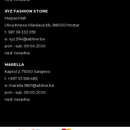
XYZ FASHION STORE
Mepas Mall
Ulica Kneza Višeslava bb, 88000 Mostar
t: 387 36 333 359
e:
xyz.5741@abline.ba
pon - sub: 09:00-21:00
ned: neradna
MARELLA
Kaptol 2, 71000 Sarajevo
t: +387 33 556 485
e:
marella.5801@abline.ba
pon - sub: 09:00-21:00
ned: neradna