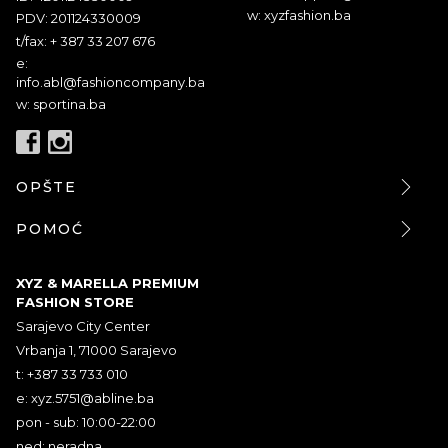
w: xyzfashion.ba
PDV: 201124330009
t/fax: + 387 33 207 676
e:
info.abl@fashioncompany.ba
w: sportina.ba
OPŠTE
POMOĆ
XYZ & MARELLA PREMIUM
FASHION STORE
Sarajevo City Center
Vrbanja 1, 71000 Sarajevo
t: +387 33 733 010
e:
xyz.5751@abline.ba
pon - sub: 10:00-22:00
ned: neradna