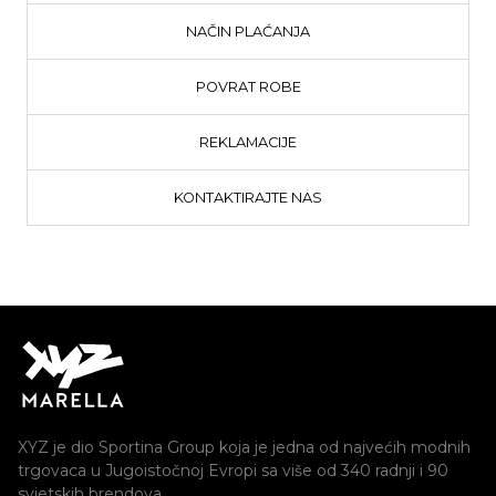
NAČIN PLAĆANJA
POVRAT ROBE
REKLAMACIJE
KONTAKTIRAJTE NAS
XYZ je dio Sportina Group koja je jedna od najvećih modnih
trgovaca u Jugoistočnoj Evropi sa više od 340 radnji i 90
svjetskih brendova.