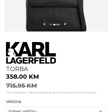
TORBA
358.00 KM
715.95 KM
PDV uključen. Cijena dostave se obračunava prilikom plaćanja.
Veličina