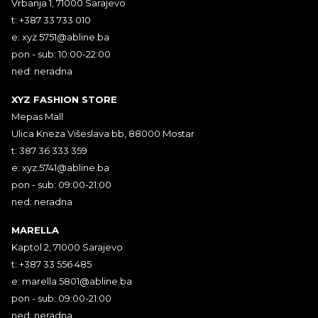
Vrbanja 1, 71000 Sarajevo
t: +387 33 733 010
e:
xyz.5751@abline.ba
pon - sub: 10:00-22:00
ned: neradna
XYZ FASHION STORE
Mepas Mall
Ulica Kneza Višeslava bb, 88000 Mostar
t: 387 36 333 359
e:
xyz.5741@abline.ba
pon - sub: 09:00-21:00
ned: neradna
MARELLA
Kaptol 2, 71000 Sarajevo
t: +387 33 556 485
e:
marella.5801@abline.ba
pon - sub: 09:00-21:00
ned: neradna