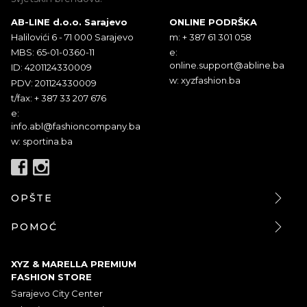
AB-LINE d.o.o. Sarajevo
ONLINE PODRŠKA
Halilovići 6 - 71 000 Sarajevo
m: + 387 61 301 058
MBS: 65-01-0360-11
e:
online.support@abline.ba
ID: 4201124330009
w: xyzfashion.ba
PDV: 201124330009
t/fax: + 387 33 207 676
e:
info.abl@fashioncompany.ba
w: sportina.ba
OPŠTE
POMOĆ
XYZ & MARELLA PREMIUM
FASHION STORE
Sarajevo City Center