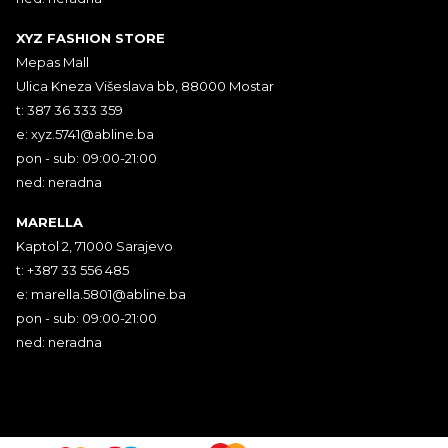
XYZ FASHION STORE
Mepas Mall
Ulica Kneza Višeslava bb, 88000 Mostar
t: 387 36 333 359
e:
xyz.5741@abline.ba
pon - sub: 09:00-21:00
ned: neradna
MARELLA
Kaptol 2, 71000 Sarajevo
t: +387 33 556 485
e:
marella.5801@abline.ba
pon - sub: 09:00-21:00
ned: neradna