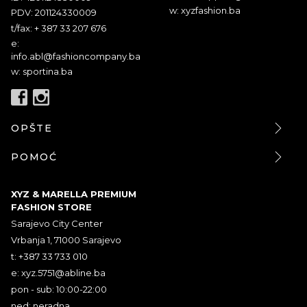
w: xyzfashion.ba
PDV: 201124330009
t/fax: + 387 33 207 676
e:
info.abl@fashioncompany.ba
w: sportina.ba
OPŠTE
POMOĆ
XYZ & MARELLA PREMIUM
FASHION STORE
Sarajevo City Center
Vrbanja 1, 71000 Sarajevo
t: +387 33 733 010
e:
xyz.5751@abline.ba
pon - sub: 10:00-22:00
ned: neradna