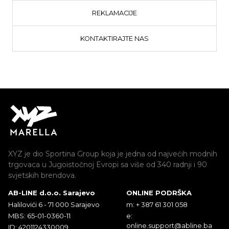
REKLAMACIJE
KONTAKTIRAJTE NAS
XYZ je dio Sportina Group koja je jedna od najvećih modnih
trgovaca u Jugoistočnoj Evropi sa više od 340 radnji i 90
svjetskih brendova.
AB-LINE d.o.o. Sarajevo
ONLINE PODRŠKA
Halilovići 6 - 71 000 Sarajevo
m: + 387 61 301 058
MBS: 65-01-0360-11
e:
online.support@abline.ba
ID: 4201124330009