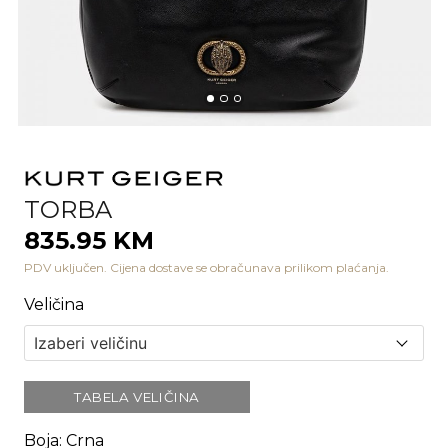
TORBA
835.95 KM
PDV uključen. Cijena dostave se obračunava prilikom plaćanja.
Veličina
TABELA VELIČINA
Boja
:
Crna