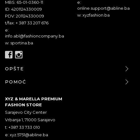
MBS: 65-01-0360-11
e:
online.support@abline.ba
ID: 4201124330009
w: xyzfashion.ba
PDV: 201124330009
t/fax: + 387 33 207 676
e:
info.abl@fashioncompany.ba
w: sportina.ba
OPŠTE
POMOĆ
XYZ & MARELLA PREMIUM
FASHION STORE
Sarajevo City Center
Vrbanja 1, 71000 Sarajevo
t: +387 33 733 010
e:
xyz.5751@abline.ba