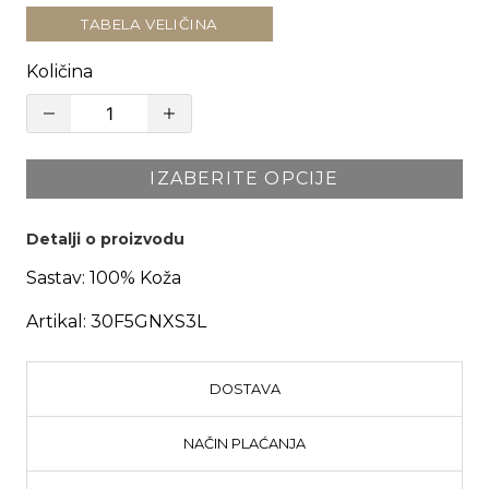
TABELA VELIČINA
Količina
IZABERITE OPCIJE
Detalji o proizvodu
Sastav:
100% Koža
Artikal:
30F5GNXS3L
DOSTAVA
NAČIN PLAĆANJA