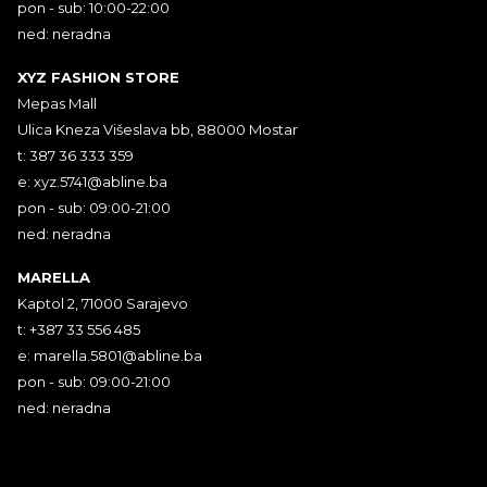
pon - sub: 10:00-22:00
ned: neradna
XYZ FASHION STORE
Mepas Mall
Ulica Kneza Višeslava bb, 88000 Mostar
t: 387 36 333 359
e:
xyz.5741@abline.ba
pon - sub: 09:00-21:00
ned: neradna
MARELLA
Kaptol 2, 71000 Sarajevo
t: +387 33 556 485
e:
marella.5801@abline.ba
pon - sub: 09:00-21:00
ned: neradna