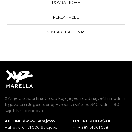
POVRAT ROBE
REKLAMACIJE
KONTAKTIRAJTE NAS
XYZ je dio Sportina Group koja je jedna od najvećih modnih
trgovaca u Jugoistočnoj Evropi sa više od 340 radnji i 90
svjetskih brendova.
AB-LINE d.o.o. Sarajevo
ONLINE PODRŠKA
Halilovići 6 - 71 000 Sarajevo
m: + 387 61 301 058