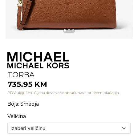
TORBA
735.95 KM
PDV uključen. Cijena dostave se obračunava prilikom plaćanja.
Boja
:
Smedja
Veličina