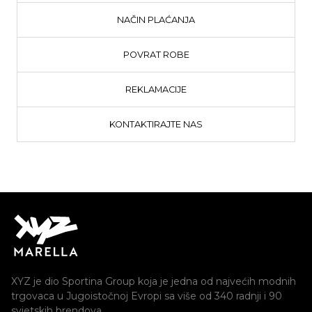
NAČIN PLAĆANJA
POVRAT ROBE
REKLAMACIJE
KONTAKTIRAJTE NAS
XYZ je dio Sportina Group koja je jedna od najvećih modnih
trgovaca u Jugoistočnoj Evropi sa više od 340 radnji i 90
svjetskih brendova.