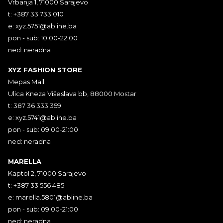
Vrbanja 1, 71000 Sarajevo
t: +387 33 733 010
e:
xyz.5751@abline.ba
pon - sub: 10:00-22:00
ned: neradna
XYZ FASHION STORE
Mepas Mall
Ulica Kneza Višeslava bb, 88000 Mostar
t: 387 36 333 359
e:
xyz.5741@abline.ba
pon - sub: 09:00-21:00
ned: neradna
MARELLA
Kaptol 2, 71000 Sarajevo
t: +387 33 556 485
e:
marella.5801@abline.ba
pon - sub: 09:00-21:00
ned: neradna