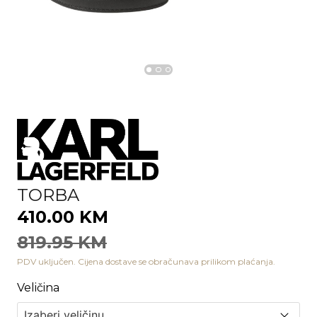
TORBA
410.00 KM
819.95 KM
PDV uključen. Cijena dostave se obračunava prilikom plaćanja.
Veličina