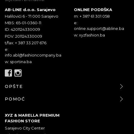
AB-LINE d.o.o. Sarajevo
ONLINE PODRŠKA
Halilovići 6 - 71 000 Sarajevo
m: + 387 61 301 058
MBS: 65-01-0360-11
e:
online.support@abline.ba
ID: 4201124330009
w: xyzfashion.ba
PDV: 201124330009
t/fax: + 387 33 207 676
e:
info.abl@fashioncompany.ba
w: sportina.ba
OPŠTE
POMOĆ
XYZ & MARELLA PREMIUM
FASHION STORE
Sarajevo City Center