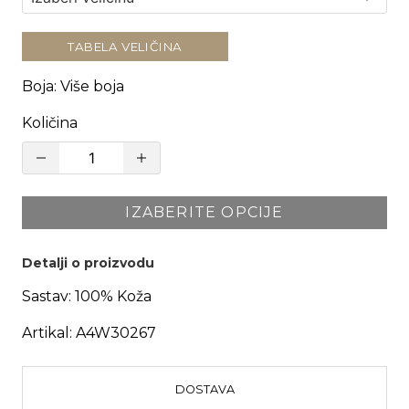
TABELA VELIČINA
Boja
:
Više boja
Količina
IZABERITE OPCIJE
Detalji o proizvodu
Sastav:
100% Koža
Artikal:
A4W30267
DOSTAVA