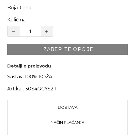
Boja
:
Crna
Količina
IZABERITE OPCIJE
Detalji o proizvodu
Sastav:
100% KOŽA
Artikal:
30S4GCYS2T
DOSTAVA
NAČIN PLAĆANJA