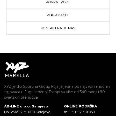
POVRAT ROBE
REKLAMACIJE
KONTAKTIRAJTE NAS
XYZ je dio Sportina Group koja je jedna od najvećih modnih
trgovaca u Jugoistočnoj Evropi sa više od 340 radnji i 90
svjetskih brendova.
AB-LINE d.o.o. Sarajevo
ONLINE PODRŠKA
Halilovići 6 - 71 000 Sarajevo
m: + 387 61 301 058