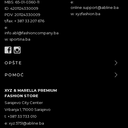
MBS: 65-01-0360-11
e:
online.support@abline.ba
ID: 4201124330009
w: xyzfashion.ba
PDV: 201124330009
t/fax: + 387 33 207 676
e:
info.abl@fashioncompany.ba
w: sportina.ba
OPŠTE
POMOĆ
XYZ & MARELLA PREMIUM
FASHION STORE
Sarajevo City Center
Vrbanja 1, 71000 Sarajevo
t: +387 33 733 010
e:
xyz.5751@abline.ba