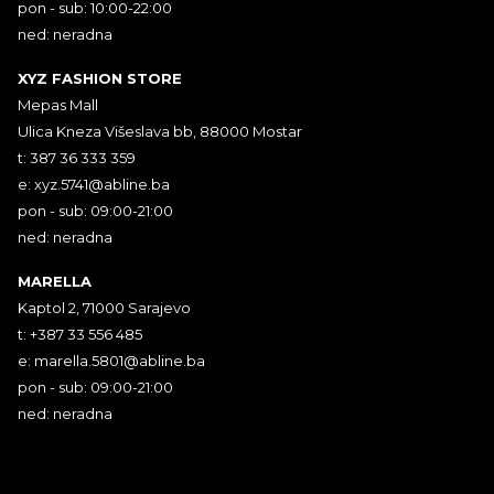
pon - sub: 10:00-22:00
ned: neradna
XYZ FASHION STORE
Mepas Mall
Ulica Kneza Višeslava bb, 88000 Mostar
t: 387 36 333 359
e:
xyz.5741@abline.ba
pon - sub: 09:00-21:00
ned: neradna
MARELLA
Kaptol 2, 71000 Sarajevo
t: +387 33 556 485
e:
marella.5801@abline.ba
pon - sub: 09:00-21:00
ned: neradna