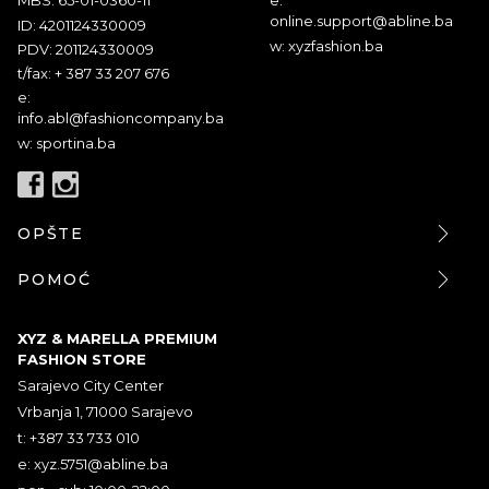
MBS: 65-01-0360-11
e:
online.support@abline.ba
ID: 4201124330009
w: xyzfashion.ba
PDV: 201124330009
t/fax: + 387 33 207 676
e:
info.abl@fashioncompany.ba
w: sportina.ba
OPŠTE
POMOĆ
XYZ & MARELLA PREMIUM
FASHION STORE
Sarajevo City Center
Vrbanja 1, 71000 Sarajevo
t: +387 33 733 010
e:
xyz.5751@abline.ba