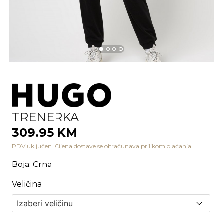
TRENERKA
309.95 KM
PDV uključen. Cijena dostave se obračunava prilikom plaćanja.
Boja
:
Crna
Veličina