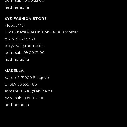
pon - sub: 10:00-22:00
ned: neradna
XYZ FASHION STORE
Mepas Mall
Ulica Kneza Višeslava bb, 88000 Mostar
t: 387 36 333 359
e:
xyz.5741@abline.ba
pon - sub: 09:00-21:00
ned: neradna
MARELLA
Kaptol 2, 71000 Sarajevo
t: +387 33 556 485
e:
marella.5801@abline.ba
pon - sub: 09:00-21:00
ned: neradna