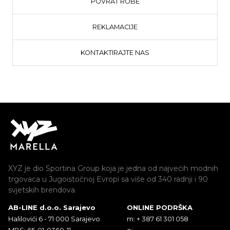
POVRAT ROBE
REKLAMACIJE
KONTAKTIRAJTE NAS
XYZ je dio Sportina Group koja je jedna od najvećih modnih
trgovaca u Jugoistočnoj Evropi sa više od 340 radnji i 90
svjetskih brendova.
AB-LINE d.o.o. Sarajevo
ONLINE PODRŠKA
Halilovići 6 - 71 000 Sarajevo
m: + 387 61 301 058