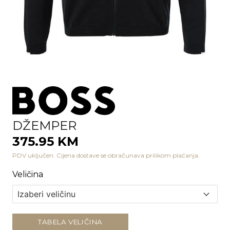
DŽEMPER
375.95 KM
PDV uključen. Cijena dostave se obračunava prilikom plaćanja.
Veličina
TABELA VELIČINA