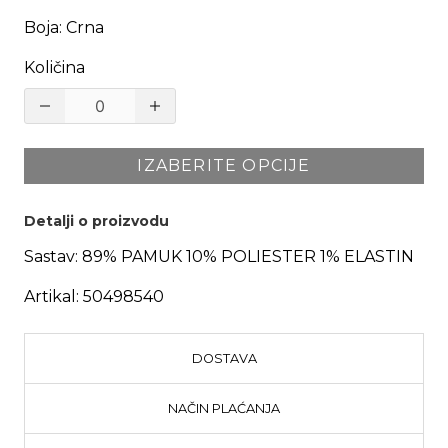
Boja
:
Crna
Količina
IZABERITE OPCIJE
Detalji o proizvodu
Sastav:
89% PAMUK 10% POLIESTER 1% ELASTIN
Artikal:
50498540
DOSTAVA
NAČIN PLAĆANJA