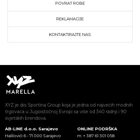
POVRAT ROBE
REKLAMACIJE
KONTAKTIRAJTE NAS
XYZ je dio Sportina Group koja je jedna od najvećih modnih
trgovaca u Jugoistočnoj Evropi sa više od 340 radnji i 90
svjetskih brendova.
AB-LINE d.o.o. Sarajevo
ONLINE PODRŠKA
Halilovići 6 - 71 000 Sarajevo
m: + 387 61 301 058