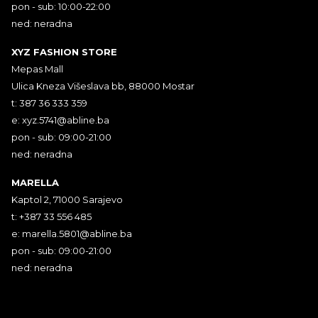
pon - sub: 10:00-22:00
ned: neradna
XYZ FASHION STORE
Mepas Mall
Ulica Kneza Višeslava bb, 88000 Mostar
t: 387 36 333 359
e:
xyz.5741@abline.ba
pon - sub: 09:00-21:00
ned: neradna
MARELLA
Kaptol 2, 71000 Sarajevo
t: +387 33 556 485
e:
marella.5801@abline.ba
pon - sub: 09:00-21:00
ned: neradna