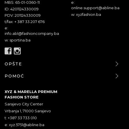
MBS: 65-01-0360-11
e:
online.support@abline.ba
ID: 4201124330009
w: xyzfashion.ba
PDV: 201124330009
t/fax: + 387 33 207 676
e:
info.abl@fashioncompany.ba
w: sportina.ba
OPŠTE
POMOĆ
XYZ & MARELLA PREMIUM
FASHION STORE
Sarajevo City Center
Vrbanja 1, 71000 Sarajevo
t: +387 33 733 010
e:
xyz.5751@abline.ba